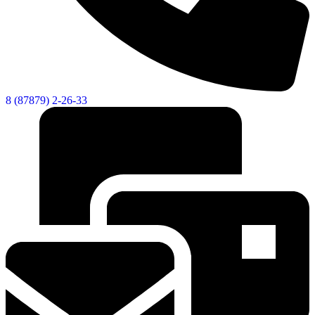
Новости
Документы
Контакты
Газета "Минги Тау"
8 (87879) 2-26-33
Виртуальная
приемная
Культурный
код кластера