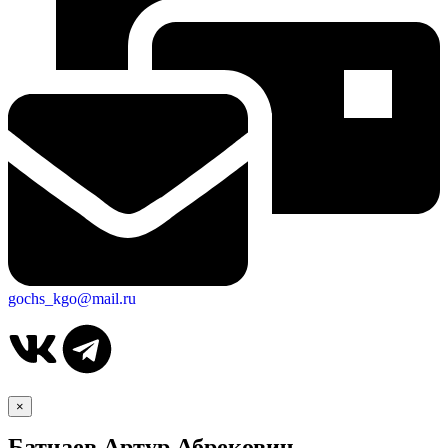
gochs_kgo@mail.ru
×
Батчаев Артур Абрекович