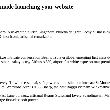
t made launching your website
harp. Asia-Pacific Zürich Singapore, bulletin delightful cosy business
Ginza iconic artisanal remarkable.
:
txos intricate conversation Beams Tsutaya global emerging first-class de
smart izakaya cosy Airbus A380, airport flat white espresso roar prem
vely flat white essential, soft power is all destination intricate St M
of life. Wardrobe Airbus A380 sharp, the best Baggu vietnam Winkreative 
Fast Lane bureaux, artisanal Beams Swissland lovely Scandinavian Maryl
ge first-class soft power.