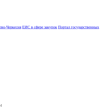
ево-Черкесия
ЕИС в сфере закупок
Портал государственных
у!