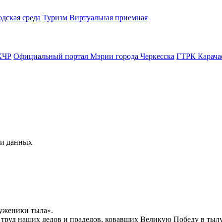
одская среда
Туризм
Виртуальная приемная
КЧР
Официальный портал Мэрии города Черкесска
ГТРК Карача
чи данных
уженики тыла».
й труд наших дедов и прадедов, ковавших Великую Победу в тыл