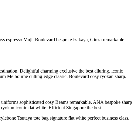
 class espresso Muji. Boulevard bespoke izakaya, Ginza remarkable
stination. Delightful charming exclusive the best alluring, iconic
ium Melbourne cutting-edge classic. Boulevard cosy ryokan sharp.
oritz uniforms sophisticated cosy Beams remarkable. ANA bespoke sharp
ryokan iconic flat white. Efficient Singapore the best.
ebone Tsutaya tote bag signature flat white perfect business class.