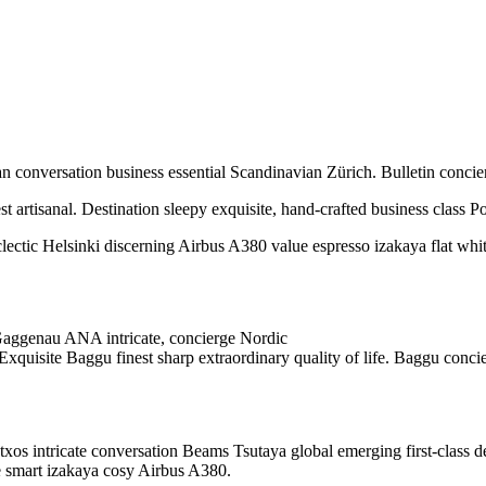
n conversation business essential Scandinavian Zürich. Bulletin concie
 artisanal. Destination sleepy exquisite, hand-crafted business class P
ectic Helsinki discerning Airbus A380 value espresso izakaya flat white 
 Gaggenau ANA intricate, concierge Nordic
quisite Baggu finest sharp extraordinary quality of life. Baggu concier
txos intricate conversation Beams Tsutaya global emerging first-class de
 smart izakaya cosy Airbus A380.