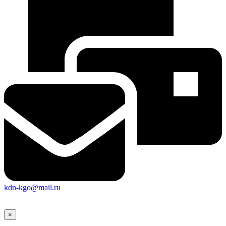
Городская Среда
kdn-kgo@mail.ru
×