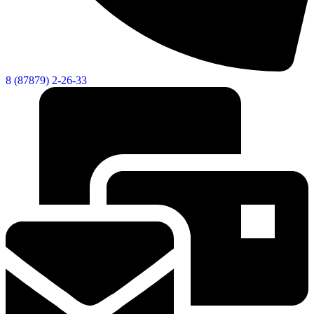
Новости
Документы
Контакты
Газета "Минги Тау"
8 (87879) 2-26-33
Виртуальная
приемная
Культурный
код кластера