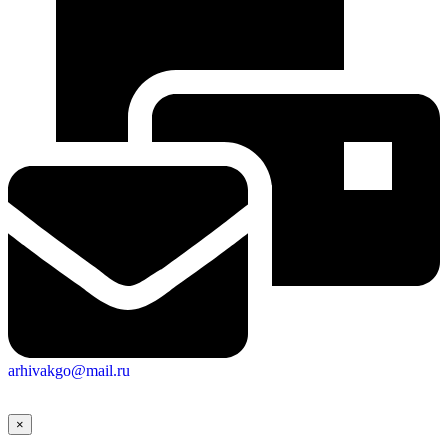
arhivakgo@mail.ru
×