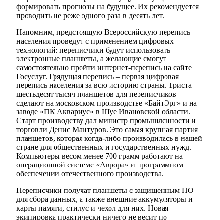
формировать прогнозы на будущее. Их рекомендуется
проводить не реже одного раза в десять лет.
Напомним, предстоящую Всероссийскую перепись
населения проведут с применением цифровых
технологий: переписчики будут использовать
электронные планшеты, а желающие смогут
самостоятельно пройти интернет-перепись на сайте
Мэр
Госуслуг. Грядущая перепись – первая цифровая
перепись населения за всю историю страны. Триста
шестьдесят тысяч планшетов для переписчиков
сделают на московском производстве «БайтЭрг» и на
заводе «ПК Аквариус» в Шуе Ивановской области.
Старт производству дал министр промышленности и
торговли Денис Мантуров. Это самая крупная партия
планшетов, которая когда-либо производилась в нашей
стране для общественных и государственных нужд.
Компьютеры весом менее 700 грамм работают на
операционной системе «Аврора» и программном
обеспечении отечественного производства.
Переписчики получат планшеты с защищенным ПО
для сбора данных, а также внешние аккумуляторы и
карты памяти, стилус и чехол для них. Новая
экипировка практически ничего не весит по