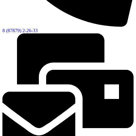
Новости
Документы
Контакты
8 (87879) 2-26-33
Газета "Минги Тау"
Виртуальная
приемная
Культурный
код кластера