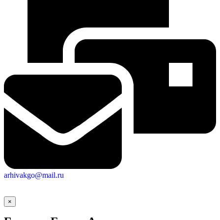
arhivakgo@mail.ru
×