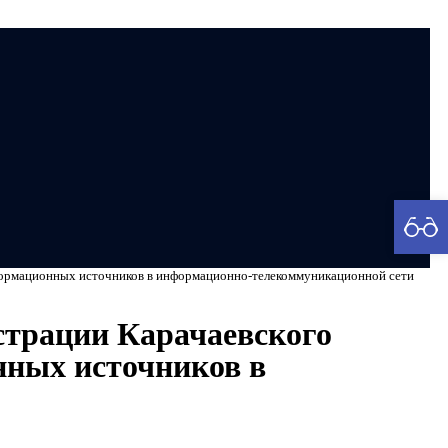
рия
формационных источников в информационно-телекоммуникационной сети
страции Карачаевского
нных источников в