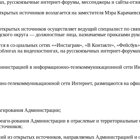
гах, русскоязычные интернет-форумы, мессенджеры и сайты-от
открытых источников возлагается на заместителя Мэра Карачаев
открытых источников осуществляет ведущий специалист по связя
кого округа — должностные лица, назначаемые приказами руков
ся в со-циальных сетях ««Инстаграм», «В Контакте», «Фейсбук»
облогах на видеохостингах, на русскоязычных интернет-форумах
министрацией в информационно-телекоммуникационной сети Инт
нно-телекоммуникационной сети Интернет, размещаются на оф
агирования Администрации;
реаги-рования Администрации в отраслевые и территориальные
сточников;
ений из открытых источников, направляемых Администрацией и о