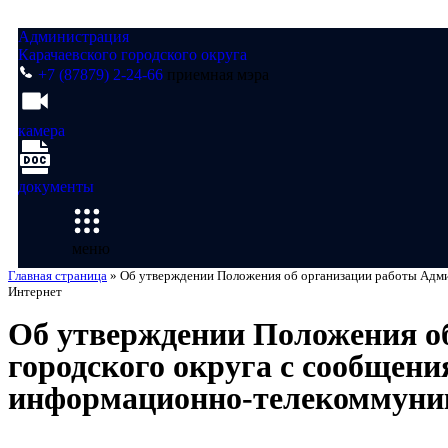
Администрация
Карачаевского городского округа
+7 (87879) 2-24-66
приемная мэра
камера
документы
меню
Главная страница
»
Об утверждении Положения об организации работы Адми
Интернет
Об утверждении Положения о
городского округа с сообщен
информационно-телекоммуник