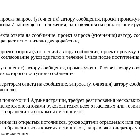
 проект запроса (уточнения) автору сообщения, проект промежу
унктом 7 настоящего Положения, направляется на согласование р
екта ответа на сообщение, проект запроса (уточнения) автору с
вращает исполнителю для доработки,
проект запроса (уточнения) автору сообщения, проект промежут
согласование руководителю в течение 1 часа после поступления 
 (уточнение) автору сообщения, промежуточный ответ автору со
 из которого поступило сообщение.
ераторам ответа на сообщение, запроса (уточнения) автору соо
одителю.
том полномочий Администрации, требует реагирования нескольк
авляется операторами руководителям всех отраслевых или терри
 в обращении из открытых источников.
бщения из открытых источников, руководители отраслевых или т
 в обращении из открытых источников, направляют операторам
 полномочиям.