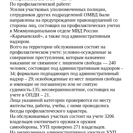
По профилактической работе:
Усилия участковых уполномоченных полиции,
сотрудников других подразделений ОМВД были
направлены на предупреждение правонарушений со
стороны лиц, состоящих на профилактических учетах
в Межмуниципальном отделе МВД России
«Карачаевский», а также под административным
надзором.
Всего на территории обслуживания состоят на
профилактическом учете: условно-осужденные за
совершение преступления, которым назначено
наказание не связанное с лишением свободы — 240
человек; состоящие под административным надзором –
34; формально подпадающих под административный
надзор – 29; освобожденные из мест лишения свободы
и имеющие не погашенную или не снятую
судимость-135; несовершеннолетние, состоящих на
учете в ОПДН – 21.
Лица указанной категории проверяются по месту
жительства, работы, учебы, с ними проводились
беседы профилактического характера.
На обслуживаемых участках состоит на учете 3206
владельцев охотничьего оружия и оружия
самообороны, УУП проверено 271 владельцев.
На закрепленных административных участках УУП