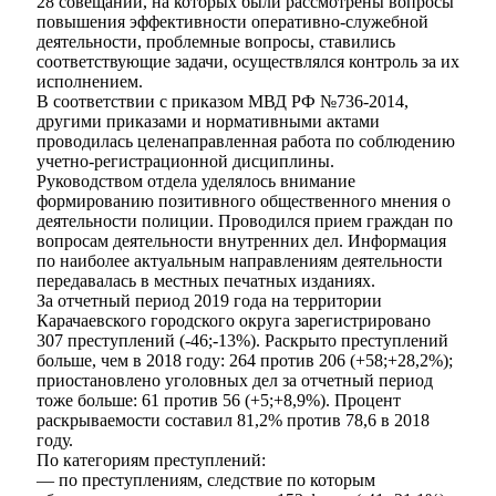
28 совещаний, на которых были рассмотрены вопросы
повышения эффективности оперативно-служебной
деятельности, проблемные вопросы, ставились
соответствующие задачи, осуществлялся контроль за их
исполнением.
В соответствии с приказом МВД РФ №736-2014,
другими приказами и нормативными актами
проводилась целенаправленная работа по соблюдению
учетно-регистрационной дисциплины.
Руководством отдела уделялось внимание
формированию позитивного общественного мнения о
деятельности полиции. Проводился прием граждан по
вопросам деятельности внутренних дел. Информация
по наиболее актуальным направлениям деятельности
передавалась в местных печатных изданиях.
За отчетный период 2019 года на территории
Карачаевского городского округа зарегистрировано
307 преступлений (-46;-13%). Раскрыто преступлений
больше, чем в 2018 году: 264 против 206 (+58;+28,2%);
Об округе
приостановлено уголовных дел за отчетный период
тоже больше: 61 против 56 (+5;+8,9%). Процент
раскрываемости составил 81,2% против 78,6 в 2018
году.
По категориям преступлений:
— по преступлениям, следствие по которым