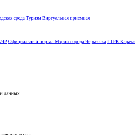
одская среда
Туризм
Виртуальная приемная
КЧР
Официальный портал Мэрии города Черкесска
ГТРК Карача
чи данных
уженики тыла».