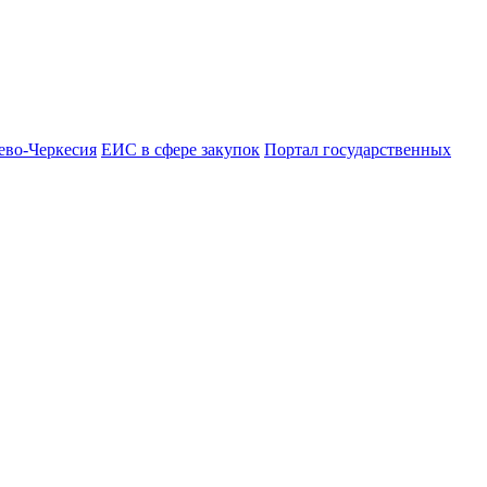
ево-Черкесия
ЕИС в сфере закупок
Портал государственных