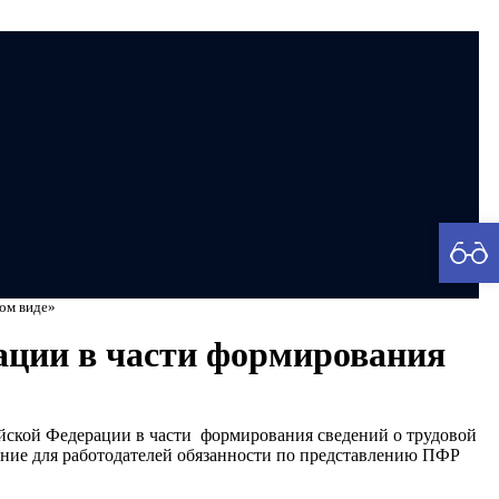
рия
ном виде»
рации в части формирования
сийской Федерации в части формирования сведений о трудовой
ение для работодателей обязанности по представлению ПФР