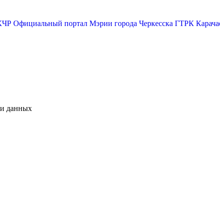
КЧР
Официальный портал Мэрии города Черкесска
ГТРК Карача
чи данных
М