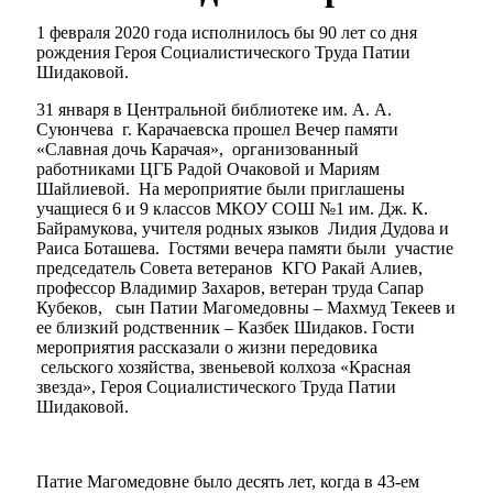
1 февраля 2020 года исполнилось бы 90 лет со дня
рождения Героя Социалистического Труда Патии
Шидаковой.
31 января в Центральной библиотеке им. А. А.
Суюнчева г. Карачаевска прошел Вечер памяти
«Славная дочь Карачая», организованный
работниками ЦГБ Радой Очаковой и Мариям
Шайлиевой. На мероприятие были приглашены
учащиеся 6 и 9 классов МКОУ СОШ №1 им. Дж. К.
Байрамукова, учителя родных языков Лидия Дудова и
Раиса Боташева. Гостями вечера памяти были участие
председатель Совета ветеранов КГО Ракай Алиев,
профессор Владимир Захаров, ветеран труда Сапар
Кубеков, сын Патии Магомедовны – Махмуд Текеев и
ее близкий родственник – Казбек Шидаков. Гости
мероприятия рассказали о жизни передовика
сельского хозяйства, звеньевой колхоза «Красная
звезда», Героя Социалистического Труда Патии
Шидаковой.
Патие Магомедовне было десять лет, когда в 43-ем