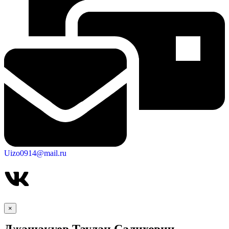
Uizo0914@mail.ru
×
Джашакуев Таулан Салихович