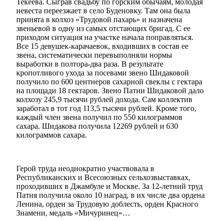
Текеева. Сыграв свадьбу по горским обычаям, молодая
невеста переезжает в село Буденовку. Там она была
принята в колхоз «Трудовой пахарь» и назначена
звеньевой в одну из самых отстающих бригад. С ее
приходом ситуация на участке начала поправляться.
Все 15 девушек-карачаевок, входивших в состав ее
звена, систематически перевыполняли нормы
Администрация
выработки в полтора-два раза. В результате
кропотливого ухода за посевами звено Шидаковой
получило по 600 центнеров сахарной свеклы с гектара
на площади 18 гектаров. Звено Патии Шидаковой дало
колхозу 245,9 тысячи рублей дохода. Сам коллектив
заработал в тот год 113,5 тысячи рублей. Кроме того,
каждый член звена получил по 550 килограммов
сахара. Шидакова получила 12269 рублей и 630
килограммов сахара.
Герой труда неоднократно участвовала в
Республиканских и Всесоюзных сельхозвыставках,
проходивших в Джамбуле и Москве. За 12-летний труд
Патия получила около 10 наград, в их числе два ордена
Ленина, орден за Трудовую доблесть, орден Красного
Знамени, медаль «Мичуринец»…