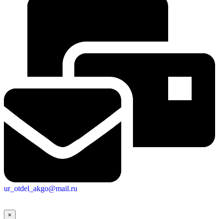
ur_otdel_akgo@mail.ru
×