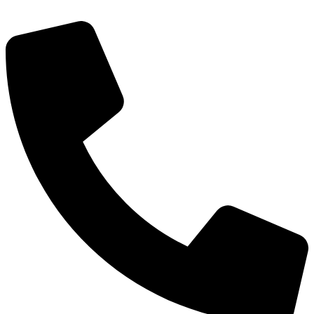
Социальные
видеоролики
Веб
камера