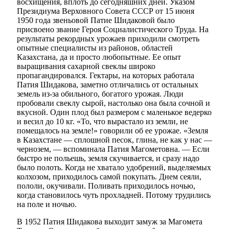
восхищения, вплоть до сегодняшних дней. Указом
Президиума Верховного Совета СССР от 15 июня
1950 года звеньовой Патие Шидаковой было
присвоено звание Героя Социалистического Труда. На
результаты рекордных урожаев приходили смотреть
опытные специалисты из районов, областей
Казахстана, да и просто любопытные. Ее опыт
выращивания сахарной свеклы широко
пропагандировался. Гектары, на которых работала
Патия Шидакова, заметно отличались от остальных
земель из-за обильного, богатого урожая. Люди
пробовали свеклу сырой, настолько она была сочной и
вкусной. Один плод был размером с маленькое ведерко
и весил до 10 кг. «То, что вырастало из земли, не
помещалось на земле!» говорили об ее урожае. «Земля
в Казахстане — сплошной песок, глина, не как у нас —
чернозем, — вспоминала Патия Магометовна. — Если
Туризм
быстро не польешь, земля скучивается, и сразу надо
было полоть. Когда не хватало удобрений, выделяемых
колхозом, приходилось самой покупать. Днем сеяли,
пололи, окучивали. Поливать приходилось ночью,
когда становилось чуть прохладней. Потому трудились
на поле и ночью.
В 1952 Патия Шидакова выходит замуж за Магомета