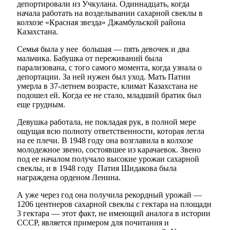
депортировали из Учкулана. Одиннадцать, когда
начала работать на возделывании сахарной свеклы в
колхозе «Красная звезда» Джамбульской района
Казахстана.
Семья была у нее большая — пять девочек и два
мальчика. Бабушка от переживаний была
парализована, с того самого момента, когда узнала о
депортации. За ней нужен был уход. Мать Патии
Мэр
умерла в 37-летнем возрасте, климат Казахстана не
подошел ей. Когда ее не стало, младший братик был
еще грудным.
Девушка работала, не покладая рук, в полной мере
ощущая всю полноту ответственности, которая легла
на ее плечи. В 1948 году она возглавила в колхозе
молодежное звено, состоявшее из карачаевок. Звено
под ее началом получало высокие урожаи сахарной
свеклы, и в 1948 году Патия Шидакова была
награждена орденом Ленина.
А уже через год она получила рекордный урожай —
1206 центнеров сахарной свеклы с гектара на площади
3 гектара — этот факт, не имеющий аналога в истории
СССР, является примером для почитания и