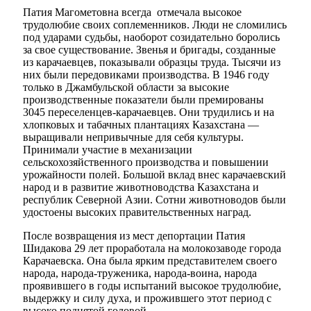
Патия Магометовна всегда отмечала высокое
трудолюбие своих соплеменников. Люди не сломились
под ударами судьбы, наоборот созидательно боролись
за свое существование. Звенья и бригады, созданные
из карачаевцев, показывали образцы труда. Тысячи из
них были передовиками производства. В 1946 году
только в Джамбульской области за высокие
производственные показатели были премированы
3045 переселенцев-карачаевцев. Они трудились и на
хлопковых и табачных плантациях Казахстана —
выращивали непривычные для себя культуры.
Принимали участие в механизации
сельскохозяйственного производства и повышении
урожайности полей. Большой вклад внес карачаевский
народ и в развитие животноводства Казахстана и
республик Северной Азии. Сотни животноводов были
удостоены высоких правительственных наград.
После возвращения из мест депортации Патия
Об округе
Шидакова 29 лет проработала на молокозаводе города
Карачаевска. Она была ярким представителем своего
народа, народа-труженика, народа-воина, народа
проявившего в годы испытаний высокое трудолюбие,
выдержку и силу духа, и прожившего этот период с
высоко поднятой головой.