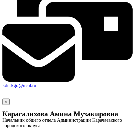
Новости
Документы
Контакты
Газета "Минги Тау"
Виртуальная
приемная
Культурный
код кластера
kdn-kgo@mail.ru
×
Карасалихова Амина Музакировна
Начальник общего отдела Администрации Карачаевского
городского округа