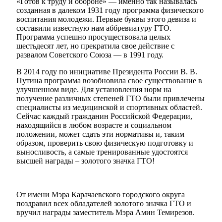
«Готов к труду и обороне» — именно так называлась
созданная в далеком 1931 году программа физического
воспитания молодежи. Первые буквы этого девиза и
составили известную нам аббревиатуру ГТО.
Программа успешно просуществовала целых
шестьдесят лет, но прекратила свое действие с
развалом Советского Союза — в 1991 году.
В 2014 году по инициативе Президента России В. В.
Путина программа возобновила свое существование в
улучшенном виде. Для установления норм на
получение различных степеней ГТО были привлечены
специалисты из медицинской и спортивных областей.
Сейчас каждый гражданин Российской Федерации,
находящийся в любом возрасте и социальном
положении, может сдать эти нормативы и, таким
образом, проверить свою физическую подготовку и
выносливость, а самые тренированные удостоятся
высшей награды – золотого значка ГТО!
От имени Мэра Карачаевского городского округа
поздравил всех обладателей золотого значка ГТО и
вручил награды заместитель Мэра Амин Темирезов.