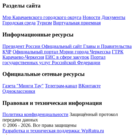
Разделы сайта
Мэр Карачаевского городского округа
Новости
Документы
Городская среда
Туризм
Виртуальная приемная
Информационные ресурсы
Президент России
Официальный сайт Главы и Правительства
КЧР
Официальный портал Мэрии города Черкесска
ГТРК
Карачаево-Черкесия
ЕИС в сфере закупок
Портал
государственных услуг Российской Федерации
Официальные сетевые ресурсы
Газета "Минги Тау"
Телеграм-канал
ВКонтакте
Одноклассники
Правовая и техническая информация
Политика конфиденциальности
Защищённый протокол
передачи данных
© 2006 -
2026
. Все права защищены
Разработка и техническая поддержка: WpRutra.ru