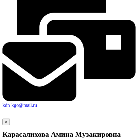
kdn-kgo@mail.ru
×
Карасалихова Амина Музакировна