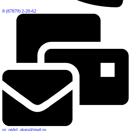
8 (87879) 2-20-62
ur_otdel_akgo@mail.ru