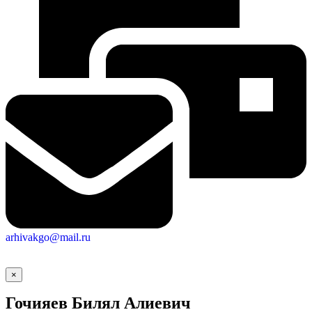
arhivakgo@mail.ru
×
Гочияев Билял Алиевич