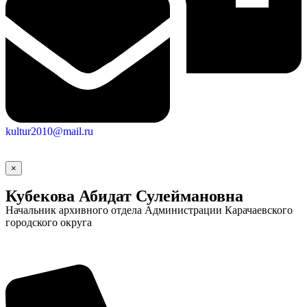
kultur2010@mail.ru
×
Кубекова Абидат Сулеймановна
Социальные
Начальник архивного отдела Администрации Карачаевского
видеоролики
Веб
городского округа
камера