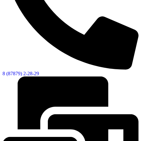
Новости
Документы
Контакты
Газета "Минги Тау"
Виртуальная
приемная
Культурный
код кластера
8 (87879) 2-28-29