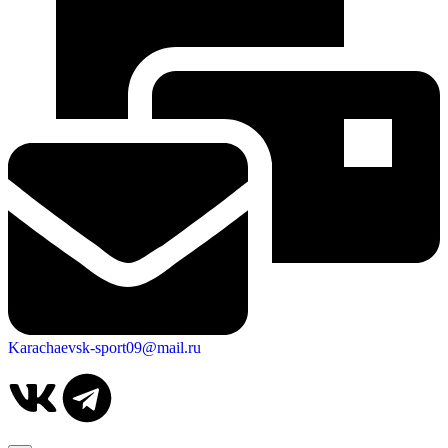
Karachaevsk-sport09@mail.ru