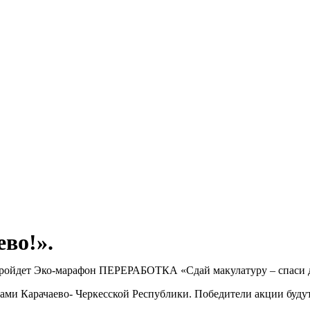
Мэ
ево!».
 пройдет Эко-марафон ПЕРЕРАБОТКА «Сдай макулатуру – спаси д
дами Карачаево- Черкесской Республики. Победители акции буд