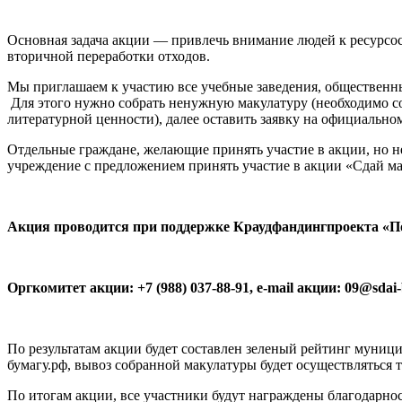
Основная задача акции — привлечь внимание людей к ресурсосб
вторичной переработки отходов.
Мы приглашаем к участию все учебные заведения, общественны
Для этого нужно собрать ненужную макулатуру (необходимо со
литературной ценности), далее оставить заявку на официальн
Отдельные граждане, желающие принять участие в акции, но не
учреждение с предложением принять участие в акции «Сдай ма
Акция проводится при поддержке Краудфандингпроекта «П
Оргкомитет акции: +7 (988) 037-88-91, е-mail акции: 09@sda
По результатам акции будет составлен зеленый рейтинг муниц
бумагу.рф, вывоз собранной макулатуры будет осуществляться
По итогам акции, все участники будут награждены благодарнос