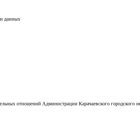
чи данных
емельных отношений Администрации Карачаевского городского о
А