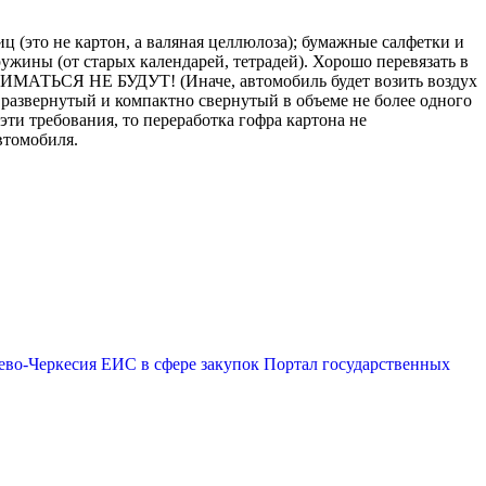
ц (это не картон, а валяная целлюлоза); бумажные салфетки и
ужины (от старых календарей, тетрадей). Хорошо перевязать в
МАТЬСЯ НЕ БУДУТ! (Иначе, автомобиль будет возить воздух
 развернутый и компактно свернутый в объеме не более одного
эти требования, то переработка гофра картона не
втомобиля.
ево-Черкесия
ЕИС в сфере закупок
Портал государственных