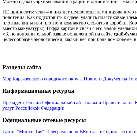
Можно сдавать архивы администраций и организаций – мы га
НЕ приносить: чеки – в них нет целлюлозы; ламинированную и в
полотенца. Как подготовить к сдаче: удалить пластиковые элем
плотные кипы или плотно и компактно сложить в коробки. 
вместо макулатуры). Гофра картон в связи с его малой удель
м3, по дополнительной заявке оставленной на сайте
сдай-бумаг
целесообразна экологически, малый вес при большом объёме, в
Разделы сайта
Мэр Карачаевского городского округа
Новости
Документы
Гор
Информационные ресурсы
Президент России
Официальный сайт Главы и Правительства 
услуг Российской Федерации
Официальные сетевые ресурсы
Газета "Минги Тау"
Телеграм-канал
ВКонтакте
Одноклассники