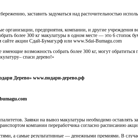
ережению, заставить задуматься над расточительностью использ
е организации, предприятия, компании, и другие учреждения в
брать более 300 кг макулатуры в одном месте — это 6 стопок бу
ом сайте акции Сдай-Бумагу.рф или www.Sdai-Bumagu.com
 имеющие возможность собрать более 300 кг, могут обратиться 
кулатуру– спаси дерево!»
одари Дерево» www.подари-дерево.рф
i-bumagu.com
ипалитетов. Заявки на вывоз макулатуры необходимо оставлять 
 транспортом компании переработчика согласно расписанию акци
тями, а самые результативные — денежными премиями. В случае,