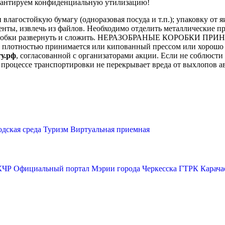
рантируем конфиденциальную утилизацию!
лагостойкую бумагу (одноразовая посуда и т.п.); упаковку от яи
енты, извлечь из файлов. Необходимо отделить металлические пр
Коробки развернуть и сложить. НЕРАЗОБРАНЫЕ КОРОБКИ ПРИНИ
ной плотностью принимается или кипованный прессом или хорошо
у.рф
, согласованной с организаторами акции. Если не соблюсти 
 процессе транспортировки не перекрывает вреда от выхлопов а
одская среда
Туризм
Виртуальная приемная
КЧР
Официальный портал Мэрии города Черкесска
ГТРК Карача