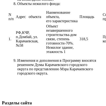
Объекты нежилого фонда:
Наименование
N
С
Адрес объекта
объекта,
Площадь
п/п
п
его характеристика
Объект
незавершенного
РФ,КЧР,
строительства-дом
п.Домбай, ул.
П
1.
связи, степень
318,5
Карачаевская,
к
готовности-70%.
№58
Нежилое здание,
этажность 1
Изменения и дополнения в Программу вносятся
решением Думы Карачаевского городского
Дума
округа по представлению Мэра Карачаевского
городского округа.
Разделы сайта