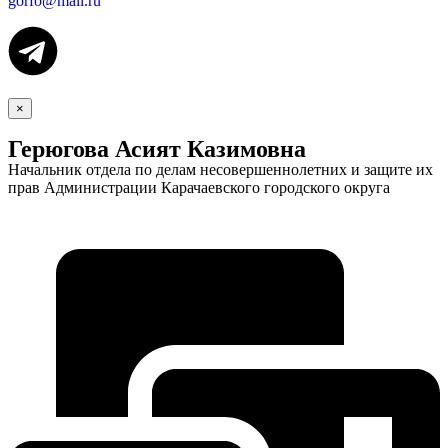
gorfo@mail.ru
×
Герюгова Асият Казимовна
Начальник отдела по делам несовершеннолетних и защите их
прав Администрации Карачаевского городского округа
Социальные
видеоролики
Веб
камера