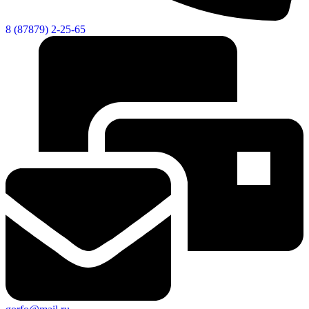
8 (87879) 2-25-65
Новости
Документы
Контакты
Газета "Минги Тау"
Виртуальная
приемная
Культурный
код кластера