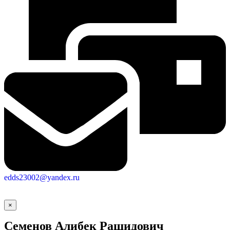
edds23002@yandex.ru
×
Семенов Алибек Рашидович