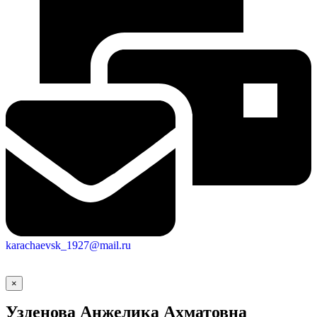
karachaevsk_1927@mail.ru
×
Узденова Анжелика Ахматовна