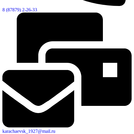
8 (87879) 2-26-33
Новости
Документы
Контакты
Газета "Минги Тау"
Виртуальная
приемная
Культурный
код кластера
karachaevsk_1927@mail.ru