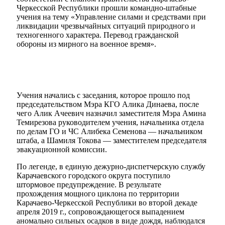
Черкесской Республики прошли командно-штабные
учения на тему «Управление силами и средствами при
ликвидации чрезвычайных ситуаций природного и
техногенного характера. Перевод гражданской
обороны из мирного на военное время».
Учения начались с заседания, которое прошло под
председательством Мэра КГО Алика Динаева, после
чего Алик Ачеевич назначил заместителя Мэра Амина
Темирезова руководителем учения, начальника отдела
по делам ГО и ЧС Алибека Семенова — начальником
штаба, а Шамиля Токова — заместителем председателя
эвакуационной комиссии.
По легенде, в единую дежурно-диспетчерскую службу
Карачаевского городского округа поступило
штормовое предупреждение. В результате
прохождения мощного циклона по территории
Карачаево-Черкесской Республики во второй декаде
апреля 2019 г., сопровождающегося выпадением
аномально сильных осадков в виде дождя, наблюдался