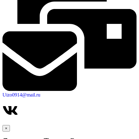
Uizo0914@mail.ru
×