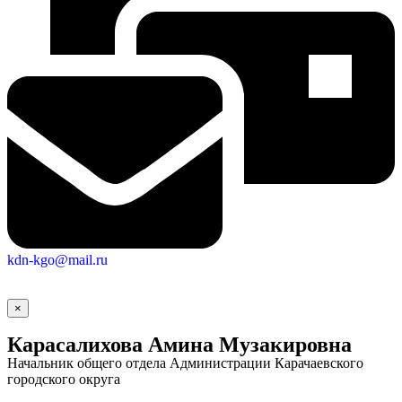
Городская Среда
kdn-kgo@mail.ru
×
Карасалихова Амина Музакировна
Начальник общего отдела Администрации Карачаевского
городского округа