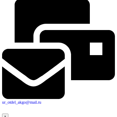
ur_otdel_akgo@mail.ru
×