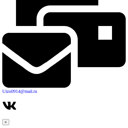
Uizo0914@mail.ru
×