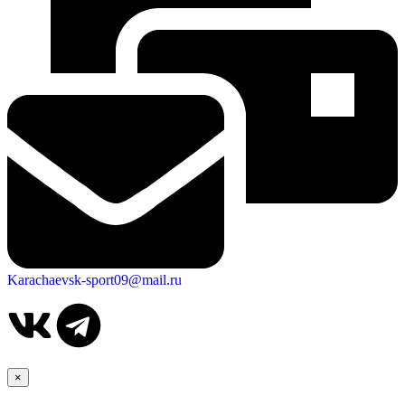
Karachaevsk-sport09@mail.ru
×