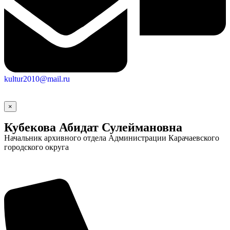
kultur2010@mail.ru
×
Кубекова Абидат Сулеймановна
Начальник архивного отдела Администрации Карачаевского
Социальные
городского округа
видеоролики
Веб
камера