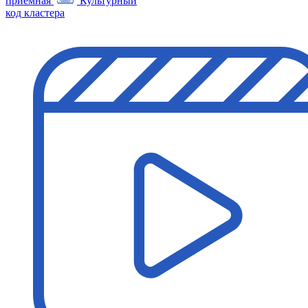
приемная
Культурный
код кластера