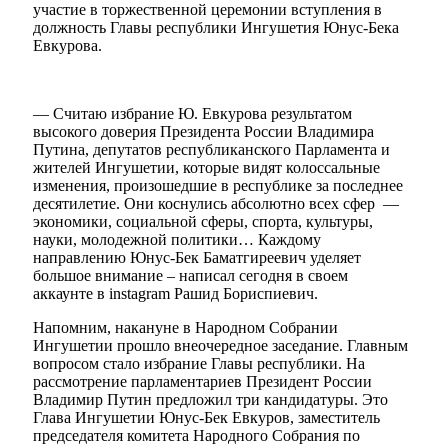
участие в торжественной церемонии вступления в
должность Главы республики Ингушетия Юнус-Бека
Евкурова.
— Считаю избрание Ю. Евкурова результатом
высокого доверия Президента России Владимира
Путина, депутатов республиканского Парламента и
жителей Ингушетии, которые видят колоссальные
изменения, произошедшие в республике за последнее
десятилетие. Они коснулись абсолютно всех сфер —
экономики, социальной сферы, спорта, культуры,
науки, молодежной политики… Каждому
направлению Юнус-Бек Баматгиреевич уделяет
большое внимание – написал сегодня в своем
аккаунте в instagram Рашид Бориспиевич.
Напомним, накануне в Народном Собрании
Ингушетии прошло внеочередное заседание. Главным
вопросом стало избрание Главы республики. На
рассмотрение парламентариев Президент России
Владимир Путин предложил три кандидатуры. Это
Глава Ингушетии Юнус-Бек Евкуров, заместитель
председателя комитета Народного Собрания по