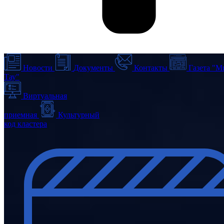
Новости
Документы
Контакты
Газета "М
Тау"
Виртуальная
приемная
Культурный
код кластера