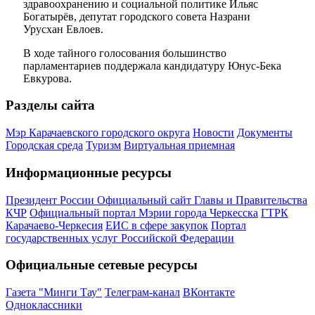
здравоохранению и социальной политике Ильяс
Богатырёв, депутат городского совета Назрани
Урусхан Евлоев.
В ходе тайного голосования большинство
парламентариев поддержала кандидатуру Юнус-Бека
Евкурова.
Разделы сайта
Мэр Карачаевского городского округа
Новости
Документы
Городская среда
Туризм
Виртуальная приемная
Информационные ресурсы
Президент России
Официальный сайт Главы и Правительства
КЧР
Официальный портал Мэрии города Черкесска
ГТРК
Карачаево-Черкесия
ЕИС в сфере закупок
Портал
государственных услуг Российской Федерации
Официальные сетевые ресурсы
Газета "Минги Тау"
Телеграм-канал
ВКонтакте
Одноклассники