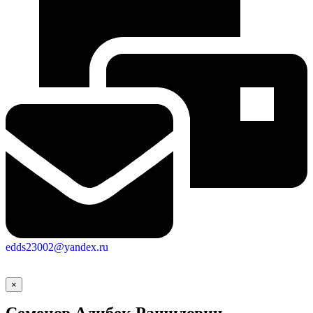
edds23002@yandex.ru
×
Семенов Алибек Рашидович