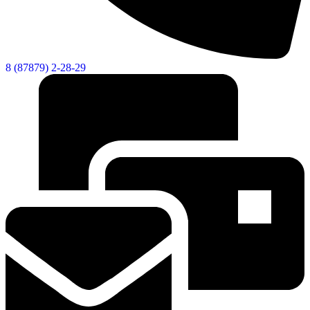
Новости
Документы
"Минги Тау"
Виртуальная
8 (87879) 2-28-29
приемная
Культурный
код кластера