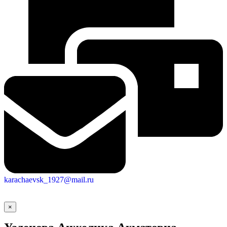
karachaevsk_1927@mail.ru
×