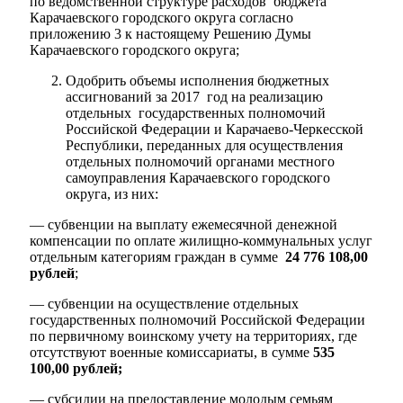
по ведомственной структуре расходов бюджета
Карачаевского городского округа согласно
приложению 3 к настоящему Решению Думы
Карачаевского городского округа;
Одобрить объемы исполнения бюджетных
ассигнований за 2017 год на реализацию
отдельных государственных полномочий
Российской Федерации и Карачаево-Черкесской
Республики, переданных для осуществления
отдельных полномочий органами местного
самоуправления Карачаевского городского
округа, из них:
— субвенции на выплату ежемесячной денежной
компенсации по оплате жилищно-коммунальных услуг
отдельным категориям граждан в сумме
24 776 108,00
рублей
;
Туризм
— субвенции на осуществление отдельных
государственных полномочий Российской Федерации
по первичному воинскому учету на территориях, где
отсутствуют военные комиссариаты, в сумме
535
100,00 рублей;
— субсидии на предоставление молодым семьям