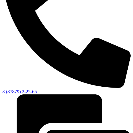
Новости
Документы
Контакты
Газета "Минги Тау"
Виртуальная
приемная
Культурный
код кластера
8 (87879) 2-25-65