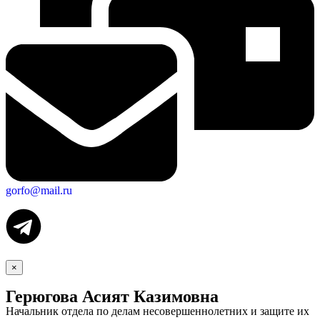
gorfo@mail.ru
Социальные
видеоролики
Веб
камера
×
Герюгова Асият Казимовна
Начальник отдела по делам несовершеннолетних и защите их