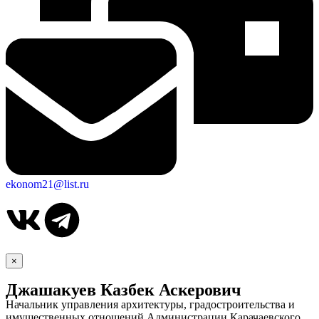
ekonom21@list.ru
×
Джашакуев Казбек Аскерович
Начальник управления архитектуры, градостроительства и
имущественных отношений Администрации Карачаевского