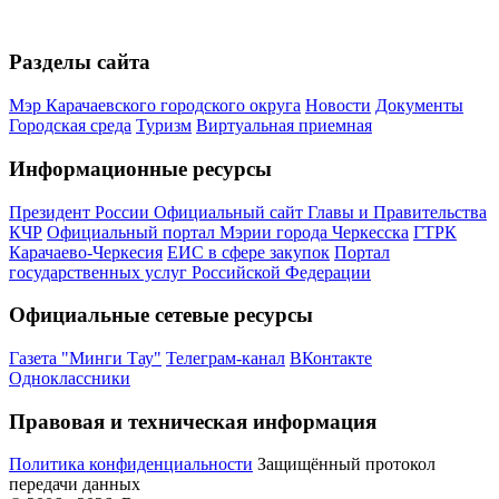
Разделы сайта
Мэр Карачаевского городского округа
Новости
Документы
Городская среда
Туризм
Виртуальная приемная
Информационные ресурсы
Президент России
Официальный сайт Главы и Правительства
КЧР
Официальный портал Мэрии города Черкесска
ГТРК
Карачаево-Черкесия
ЕИС в сфере закупок
Портал
государственных услуг Российской Федерации
Официальные сетевые ресурсы
Газета "Минги Тау"
Телеграм-канал
ВКонтакте
Одноклассники
Правовая и техническая информация
Политика конфиденциальности
Защищённый протокол
передачи данных