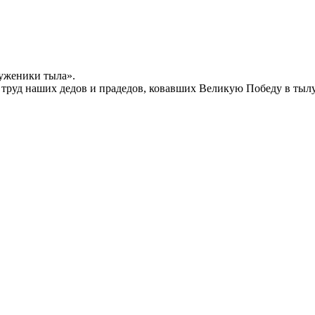
уженики тыла».
й труд наших дедов и прадедов, ковавших Великую Победу в тыл