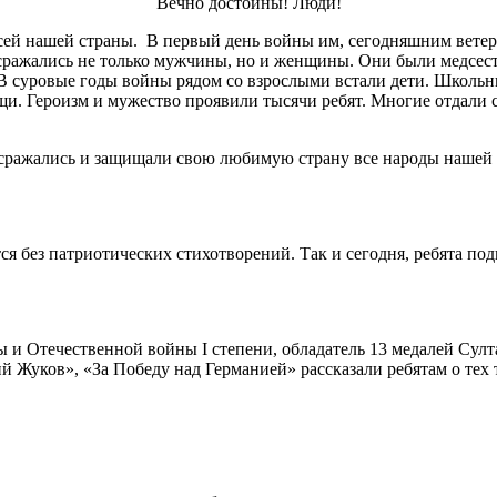
Вечно достойны! Люди!
й нашей страны. В первый день войны им, сегодняшним ветерана
е сражались не только мужчины, но и женщины. Они были медсест
В суровые годы войны рядом со взрослыми встали дети. Школьни
и. Героизм и мужество проявили тысячи ребят. Многие отдали с
ражались и защищали свою любимую страну все народы нашей Ро
я без патриотических стихотворений. Так и сегодня, ребята под
 и Отечественной войны I степени, обладатель 13 медалей Сул
ий Жуков», «За Победу над Германией» рассказали ребятам о тех