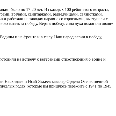
м, было по 17-20 лет. Из каждых 100 ребят этого возраста,
рами, врачами, санитарками, разведчицами, связистками.
ки работали на заводах наравне со взрослыми, выступали с
вою жизнь за победу. Вера в победу, сила духа помогали людям
дины и на фронте и в тылу. Наш народ верил в победу,
готовили на встречу с ветеранами стихотворения о войне и
тан Наскидаев и Исай Яхкеев кавалер Ордена Отечественной
 тяжелых годах, которые им пришлось пережить с 1941 по 1945