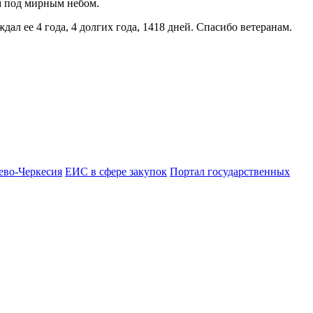
м под мирным небом.
 ее 4 года, 4 долгих года, 1418 дней. Спасибо ветеранам.
ево-Черкесия
ЕИС в сфере закупок
Портал государственных