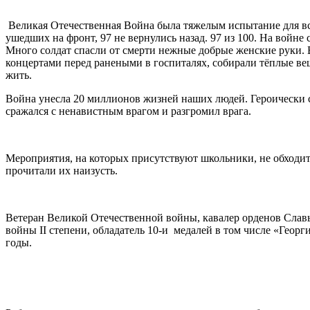
Великая Отечественная Война была тяжелым испытание для все
ушедших на фронт, 97 не вернулись назад. 97 из 100. На войн
Много солдат спасли от смерти нежные добрые женские руки. 
концертами перед ранеными в госпиталях, собирали тёплые вещ
жить.
Война унесла 20 миллионов жизней наших людей. Героически с
сражался с ненавистным врагом и разгромил врага.
Мероприятия, на которых присутствуют школьники, не обходитс
прочитали их наизусть.
Ветеран Великой Отечественной войны, кавалер орденов Славы
войны II степени, обладатель 10-и медалей в том числе «Георг
годы.