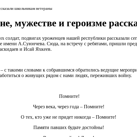
ссказали школьникам ветераны
не, мужестве и героизме расс
их солдат, подвигах уроженцев нашей республики рассказали с
е имени А.Суюнчева. Сюда, на встречу с ребятами, пришли пред
аскидаев и Исай Яхкеев.
 – с такими словами к собравшимся обратились ведущие меропр
 заботиться о живущих рядом с нами людях, переживших войну.
Помните!
Через века, через года – Помните!
О тех, кто уже не придет никогда – Помните!
Памяти павших будьте достойны!