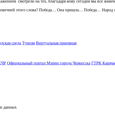
важением смотрели на тех, благодаря кому сегодня мы все живе
ловечней этого слова? Победа… Она пришла… Победа… Народ ждал
одская среда
Туризм
Виртуальная приемная
КЧР
Официальный портал Мэрии города Черкесска
ГТРК Карача
чи данных