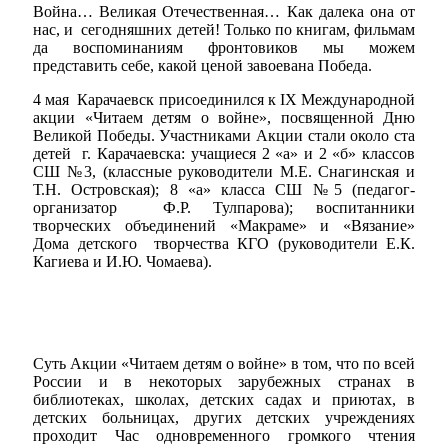
Война… Великая Отечественная… Как далека она от
нас, и сегодняшних детей! Только по книгам, фильмам
да воспоминаниям фронтовиков мы можем
представить себе, какой ценой завоевана Победа.
4 мая Карачаевск присоединился к ΙХ Международной
акции «Читаем детям о войне», посвященной Дню
Великой Победы. Участниками Акции стали около ста
детей г. Карачаевска: учащиеся 2 «а» и 2 «б» классов
СШ №3, (классные руководители М.Е. Снагинская и
Т.Н. Островская); 8 «а» класса СШ №5 (педагог-
организатор Ф.Р. Тулпарова); воспитанники
творческих объединений «Макраме» и «Вязание»
Дома детского творчества КГО (руководители Е.К.
Кагиева и И.Ю. Чомаева).
Суть Акции «Читаем детям о войне» в том, что по всей
России и в некоторых зарубежных странах в
библиотеках, школах, детских садах и приютах, в
детских больницах, других детских учреждениях
проходит Час одновременного громкого чтения