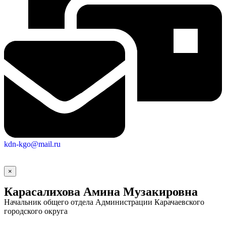
Городская Среда
kdn-kgo@mail.ru
×
Карасалихова Амина Музакировна
Начальник общего отдела Администрации Карачаевского
городского округа