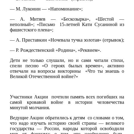
— М. Луконин — «Напоминание»;
— А. Митяев — «Бескозырка», «Шестой —
неполный»; «Письмо 15-летней Кати Сусаниной из
фашистского плена»;
— А. Приставкин «Ночевала тучка золотая» (отрывок);
— Р. Рождественский «Родина», «Реквием».
Дети не только слушали, но и сами читали стихи,
спели песню «О героях былых времен», активно
отвечали на вопросы викторины «Что ты знаешь о
Великой Отечественной войне?»
Туризм
Участники Акции почтили память всех погибших на
самой кровавой войне в истории человечества
минутой молчания.
Ведущие Акции обратились к детям со словами о том,
что надо изучать историю своей страны — великого
государства — России, народы которой освободили
мир от фашизма; о том, что необходимо быть