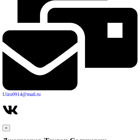
Uizo0914@mail.ru
×