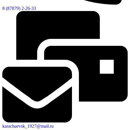
8 (87879) 2-26-33
Новости
Документы
Контакты
Газета "Минги Тау"
Виртуальная
приемная
Культурный
код кластера
karachaevsk_1927@mail.ru