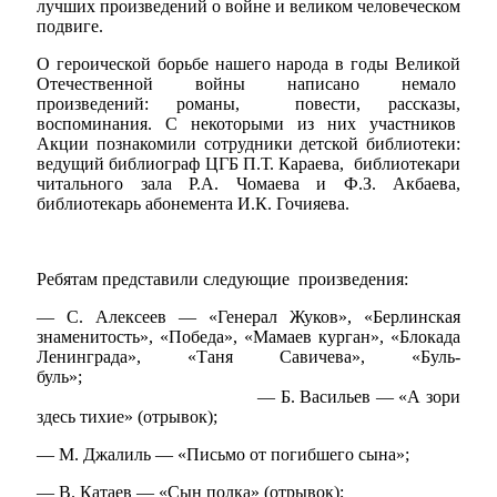
лучших произведений о войне и великом человеческом
подвиге.
О героической борьбе нашего народа в годы Великой
Отечественной войны написано немало
произведений: романы, повести, рассказы,
воспоминания. С некоторыми из них участников
Акции познакомили сотрудники детской библиотеки:
ведущий библиограф ЦГБ П.Т. Караева, библиотекари
Мэр
читального зала Р.А. Чомаева и Ф.З. Акбаева,
библиотекарь абонемента И.К. Гочияева.
Ребятам представили следующие произведения:
— С. Алексеев — «Генерал Жуков», «Берлинская
знаменитость», «Победа», «Мамаев курган», «Блокада
Ленинграда», «Таня Савичева», «Буль-
буль»;
— Б. Васильев — «А зори
здесь тихие» (отрывок);
— М. Джалиль — «Письмо от погибшего сына»;
— В. Катаев — «Сын полка» (отрывок);