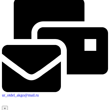
ur_otdel_akgo@mail.ru
×