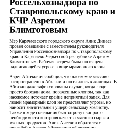
Россельхознадзора по
Ставропольскому краю и
КЧР Азретом
Блимготовым
Мэр Карачаевского городского округа Алик Динаев
провел совещание с заместителем руководителя
Управления Россельхознадзора по Ставропольскому
краю и Карачаево-Черкесской республике Азретом
Блимготовым. Рабочая встреча была посвящена
надвигающейся угрозе в виде мраморного клопа.
Азрет Айтекович сообщил, что насекомое массово
распространено в Абхазии и поселилось в жилищах. В
Абхазии даже зафиксированы случаи, когда люди
просто бросали дома, пораженные клопом, так как
насекомое источает крайне неприятный запах. Для
людей мраморный клоп не представляет угрозы, но
наносит значительный ущерб сельскому хозяйству.
Также в ходе совещания был затронут вопрос о
необходимости контроля качества мясного сырья и
мясных продуктов. Алик Ачеевич обратился с
просьбой к Азрету Айтековичу об оказании