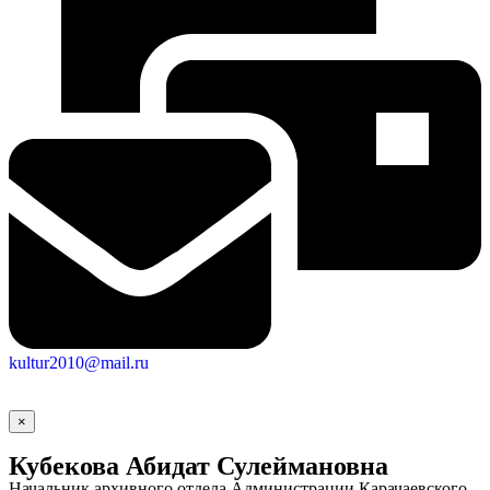
Социальные
видеоролики
Веб
kultur2010@mail.ru
камера
×
Кубекова Абидат Сулеймановна
Начальник архивного отдела Администрации Карачаевского