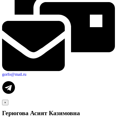
gorfo@mail.ru
×
Герюгова Асият Казимовна
Экономика