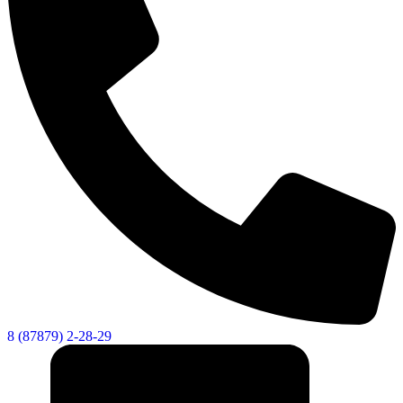
Новости
Документы
Контакты
Газета "Минги Тау"
Виртуальная
приемная
Культурный
код кластера
8 (87879) 2-28-29