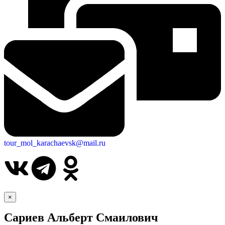
tour_mol_karachaevsk@mail.ru
×
Сариев Альберт Смаилович