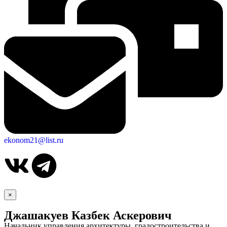
ekonom21@list.ru
×
Джашакуев Казбек Аскерович
Начальник управления архитектуры, градостроительства и