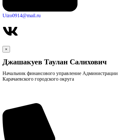
Uizo0914@mail.ru
×
Джашакуев Таулан Салихович
Начальник финансового управление Администрации
Карачаевского городского округа
КСП КГО