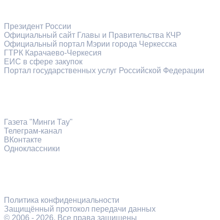
Информационные ресурсы
Президент России
Официальный сайт Главы и Правительства КЧР
Официальный портал Мэрии города Черкесска
ГТРК Карачаево-Черкесия
ЕИС в сфере закупок
Портал государственных услуг Российской Федерации
Официальные сетевые ресурсы
Газета "Минги Тау"
Телеграм-канал
ВКонтакте
Одноклассники
Новый проект
Правовая и техническая информация
«Жители
Карачаевского
Политика конфиденциальности
городского
Защищённый протокол передачи данных
округа —
© 2006 -
2026
. Все права защищены
труженики