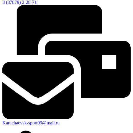
8 (87879) 2-28-71
Karachaevsk-sport09@mail.ru