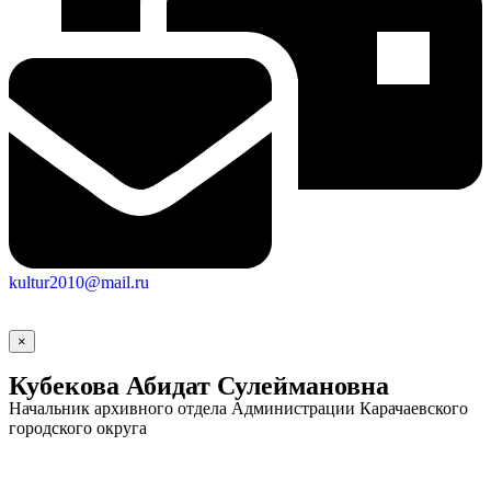
kultur2010@mail.ru
Социальные
×
видеоролики
Веб
камера
Кубекова Абидат Сулеймановна
Начальник архивного отдела Администрации Карачаевского
городского округа