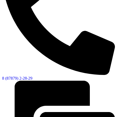
Новости
Документы
Контакты
Газета "Минги Тау"
Виртуальная
приемная
Культурный
код кластера
8 (87879) 2-28-29