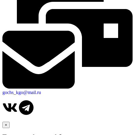
gochs_kgo@mail.ru
×