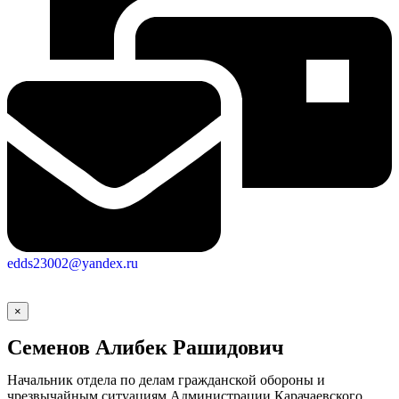
edds23002@yandex.ru
×
Семенов Алибек Рашидович
Начальник отдела по делам гражданской обороны и
чрезвычайным ситуациям Администрации Карачаевского