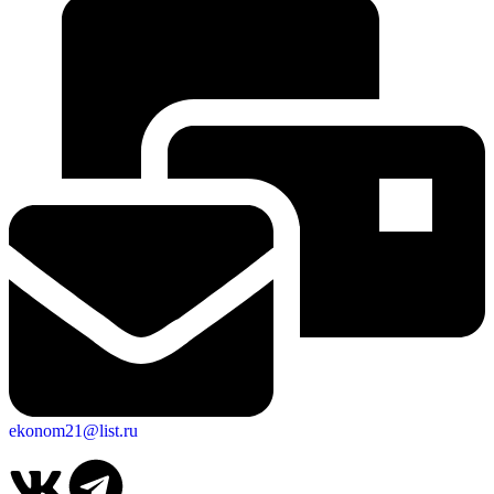
Об округе
ekonom21@list.ru