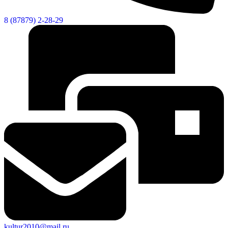
8 (87879) 2-28-29
Новости
Документы
Контакты
Газета "Минги Тау"
Виртуальная
приемная
Культурный
код кластера
kultur2010@mail.ru