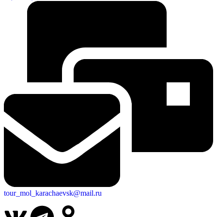
tour_mol_karachaevsk@mail.ru