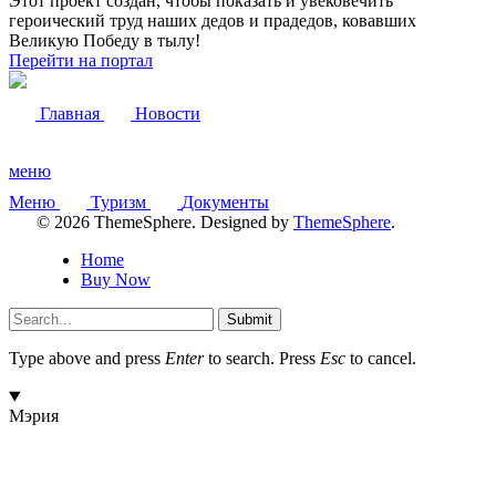
Этот проект создан, чтобы показать и увековечить
героический труд наших дедов и прадедов, ковавших
Великую Победу в тылу!
Перейти на портал
Главная
Новости
меню
Меню
Туризм
Документы
© 2026 ThemeSphere. Designed by
ThemeSphere
.
Home
Buy Now
Submit
Type above and press
Enter
to search. Press
Esc
to cancel.
Мэрия