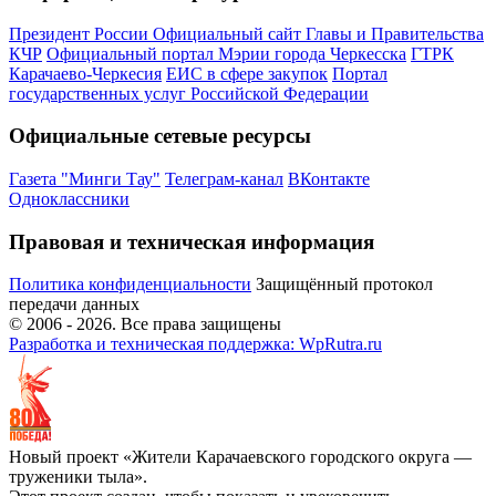
Президент России
Официальный сайт Главы и Правительства
КЧР
Официальный портал Мэрии города Черкесска
ГТРК
Карачаево-Черкесия
ЕИС в сфере закупок
Портал
государственных услуг Российской Федерации
Официальные сетевые ресурсы
Газета "Минги Тау"
Телеграм-канал
ВКонтакте
Одноклассники
Правовая и техническая информация
Политика конфиденциальности
Защищённый протокол
передачи данных
© 2006 -
2026
. Все права защищены
Разработка и техническая поддержка: WpRutra.ru
Новый проект «Жители Карачаевского городского округа —
труженики тыла».