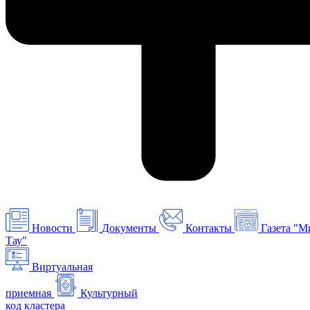
Новости
Документы
Контакты
Газета "М
Тау"
Виртуальная
приемная
Культурный
код кластера