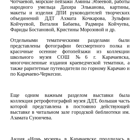
Чотчаевой, морские пейзажи Амины Эбзеевой, работы
народного умельца Дахира Эльканова, картины,
макеты и изделия ДПИ руководителей творческих
объединений ДДТ Ахмата Кочкарова, Зульфии
Койчуевой, Виталия Бабаева, Радмира Койчуева,
Фариды Бостановой, Кристины Морозовой и др.
Отдельными тематическими разделами были
представлены фотографии бессмертного полка и
красочные осенние фотопейзажи из коллекции
школьного музея СОШ №6 г. Карачаевска,
многочисленные издания краеведческой тематики, а
также раритетные путеводители по горному Карачаю и
по Карачаево-Черкесии.
Еще одним важным разделом выставки была
коллекция ретрофотографий музея ДДТ, большая часть
которой представлена в постоянно действующей
выставке в читальном зале городской библиотеки им.
Азамата Суюнчева.
Акция «Ночь музеев» в Карачаевске продлилась в