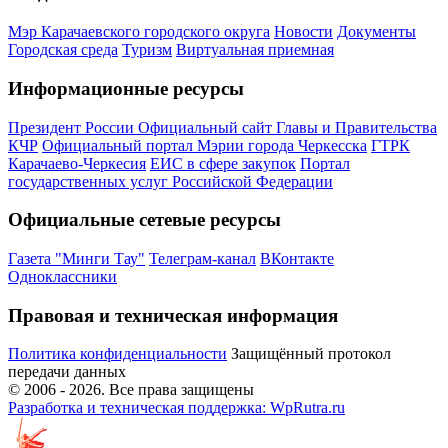
Мэр Карачаевского городского округа
Новости
Документы
Городская среда
Туризм
Виртуальная приемная
Информационные ресурсы
Президент России
Официальный сайт Главы и Правительства
КЧР
Официальный портал Мэрии города Черкесска
ГТРК
Карачаево-Черкесия
ЕИС в сфере закупок
Портал
государственных услуг Российской Федерации
Официальные сетевые ресурсы
Газета "Минги Тау"
Телеграм-канал
ВКонтакте
Одноклассники
Правовая и техническая информация
Политика конфиденциальности
Защищённый протокол
передачи данных
© 2006 -
2026
. Все права защищены
Разработка и техническая поддержка: WpRutra.ru