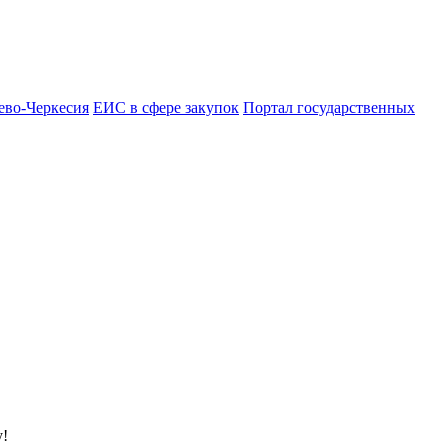
ево-Черкесия
ЕИС в сфере закупок
Портал государственных
у!