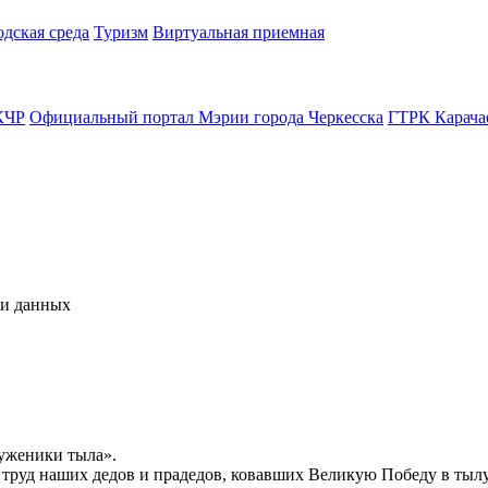
одская среда
Туризм
Виртуальная приемная
КЧР
Официальный портал Мэрии города Черкесска
ГТРК Карача
чи данных
уженики тыла».
й труд наших дедов и прадедов, ковавших Великую Победу в тыл