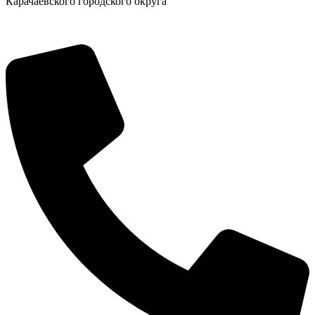
Карачаевского городского округа
Новости
Документы
Контакты
Газета "Минги Тау"
Виртуальная
приемная
Культурный
код кластера