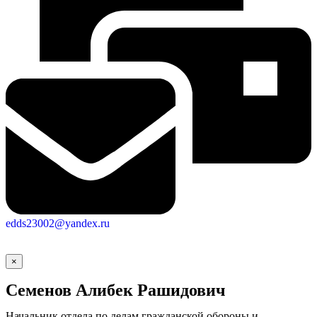
edds23002@yandex.ru
×
Семенов Алибек Рашидович
Начальник отдела по делам гражданской обороны и