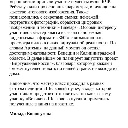
мероприятии приняли участие студенты вузов КЧР.
Ребята узнали про основные параметры, влияющие на
качество итогового изображения. Также
познакомились с секретами съемки пейзажей,
портретных фотографий, обработки цифровых
изображений и техники «Timelaps». Особый интерес у
участников мастер-класса вызвала панорамная
видеосъемка в формате «360
°
» с возможностью
просмотра видео в очках виртуальной реальности. По
Мэр
словам Артемия, на данный момент он отснял
достопримечательности Венеции и Калининградской
области. В дальнейшем он планирует запустить проект
«Виртуальная Россия», благодаря которому, каждый
сможет путешествовать по нашей стране, не выходя из
дома.
Напомним, что мастер-класс проходил в рамках
фотоэкспедиции «Шелковый путь», в ходе которой
участникам предстоит отправиться по кавказскому
участку «Великого Шелкового пути» и применить
полученные знания на практике.
Милада Боюнсузова