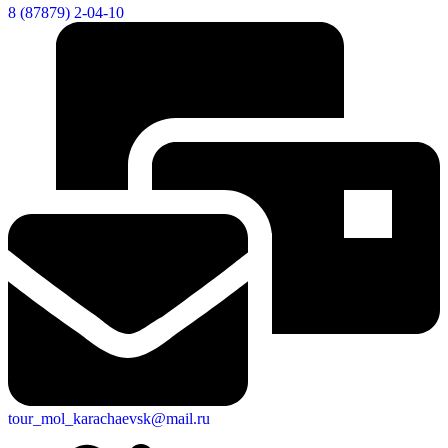
8 (87879) 2-04-10
tour_mol_karachaevsk@mail.ru