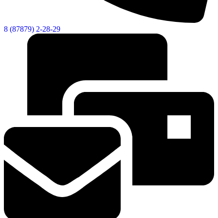
8 (87879) 2-28-29
Социальные
видеоролики
Веб
камера