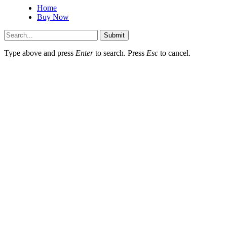
Home
Buy Now
Submit
Type above and press
Enter
to search. Press
Esc
to cancel.
Об округе