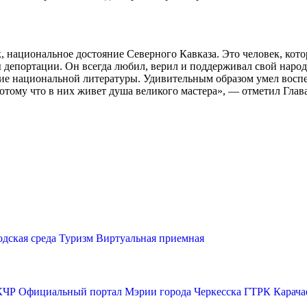
, национальное достояние Северного Кавказа. Это человек, кото
ы депортации. Он всегда любил, верил и поддерживал свой наро
ение национальной литературы. Удивительным образом умел восп
 потому что в них живет душа великого мастера», — отметил Гла
одская среда
Туризм
Виртуальная приемная
КЧР
Официальный портал Мэрии города Черкесска
ГТРК Карача