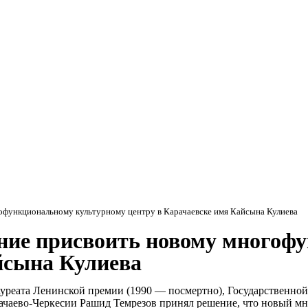
Мэ
офункциональному культурному центру в Карачаевске имя Кайсына Кулиева
ние присвоить новому многоф
йсына Кулиева
, лауреата Ленинской премии (1990 — посмертно), Государствен
рачаево-Черкесии Рашид Темрезов принял решение, что новый м