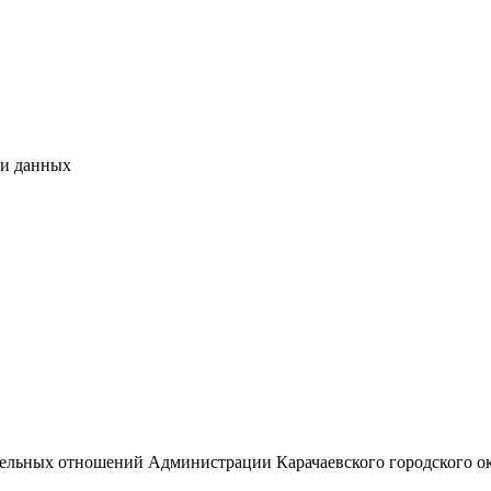
чи данных
М
емельных отношений Администрации Карачаевского городского о