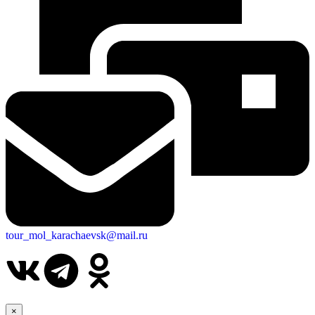
tour_mol_karachaevsk@mail.ru
×