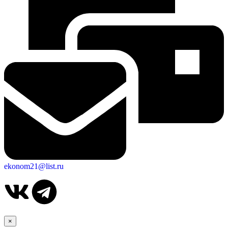
ekonom21@list.ru
Об округе
×