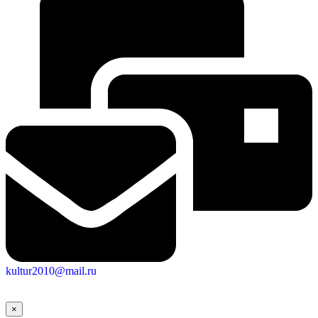
Новости
Документы
Контакты
Газета "Минги Тау"
Виртуальная
приемная
Культурный
код кластера
kultur2010@mail.ru
×