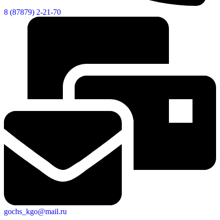
8 (87879) 2-21-70
gochs_kgo@mail.ru