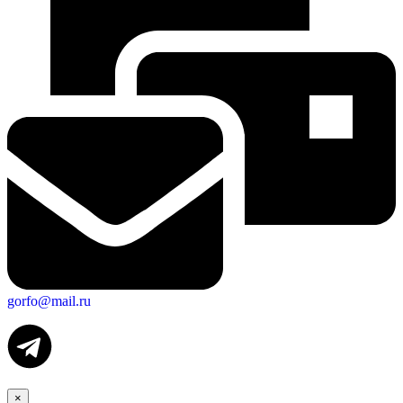
gorfo@mail.ru
×