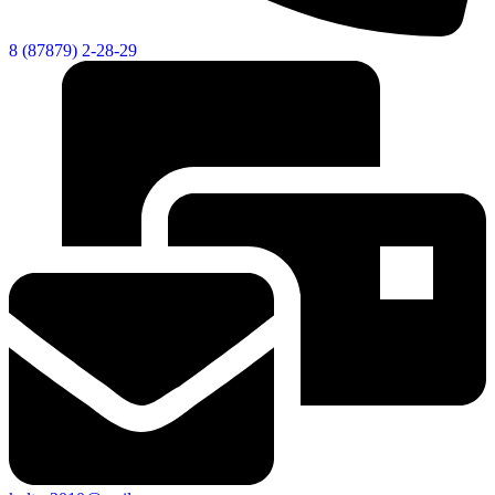
8 (87879) 2-28-29
Новости
Документы
Контакты
Газета "Минги Тау"
Виртуальная
приемная
Культурный
код кластера