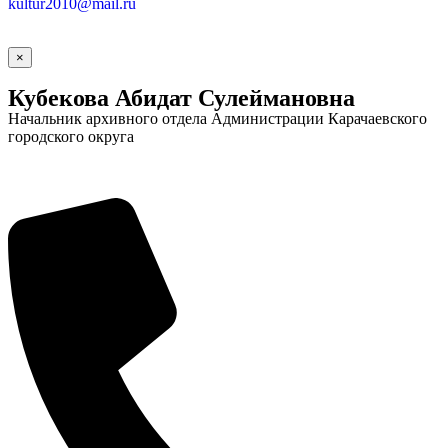
kultur2010@mail.ru
×
Кубекова Абидат Сулеймановна
Начальник архивного отдела Администрации Карачаевского
городского округа
Социальные
видеоролики
Веб
камера