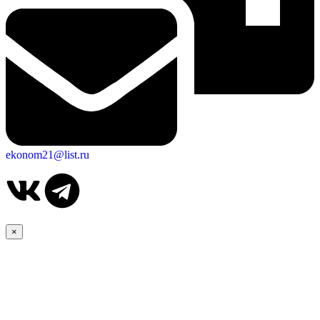
ekonom21@list.ru
×