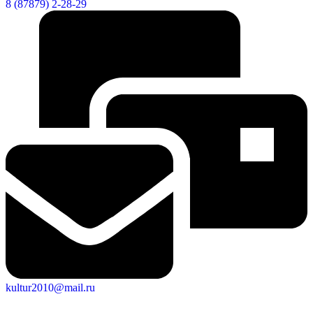
8 (87879) 2-28-29
Социальные
видеоролики
Веб
камера
kultur2010@mail.ru