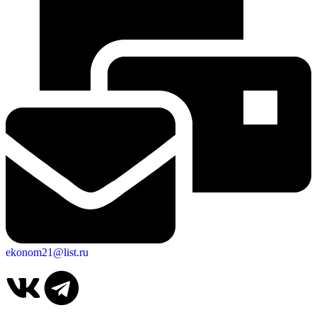
ekonom21@list.ru