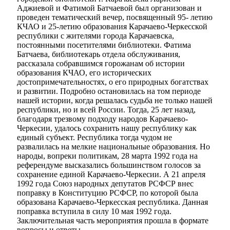
Аджиевой и Фатимой Батчаевой был организован и
проведен тематический вечер, посвященный 95- летию
КЧАО и 25-летию образования Карачаево-Черкесской
республики с жителями города Карачаевска,
постоянными посетителями библиотеки. Фатима
Батчаева, библиотекарь отдела обслуживания,
рассказала собравшимся горожанам об истории
образования КЧАО, его исторических
достопримечательностях, о его природных богатствах
и развитии. Подробно остановилась на том периоде
нашей истории, когда решалась судьба не только нашей
республики, но и всей России. Тогда, 25 лет назад,
благодаря трезвому подходу народов Карачаево-
Черкесии, удалось сохранить нашу республику как
единый субъект. Республика тогда чудом не
развалилась на мелкие национальные образования. Но
народы, вопреки политикам, 28 марта 1992 года на
референдуме высказались большинством голосов за
сохранение единой Карачаево-Черкесии. А 21 апреля
1992 года Союз народных депутатов РСФСР внес
поправку в Конституцию РСФСР, по которой была
образована Карачаево-Черкесская республика. Данная
поправка вступила в силу 10 мая 1992 года.
Заключительная часть мероприятия прошла в формате
вопросы и ответы.