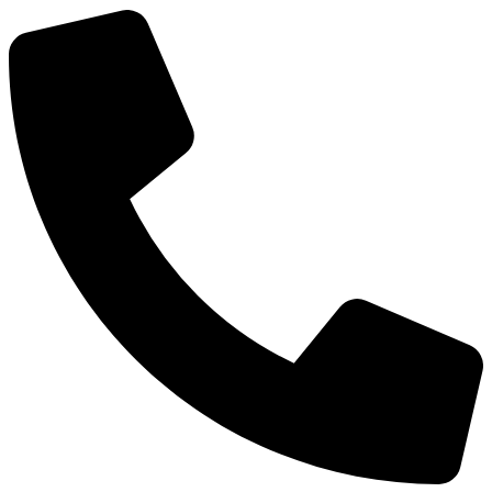
Новости
Документы
Контакты
Газета "Минги Тау"
Виртуальная
приемная
Культурный
код кластера