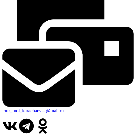
tour_mol_karachaevsk@mail.ru