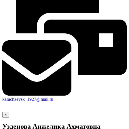
Новости
Документы
Контакты
Газета "Минги Тау"
Виртуальная
приемная
Культурный
код кластера
karachaevsk_1927@mail.ru
×
Узденова Анжелика Ахматовна