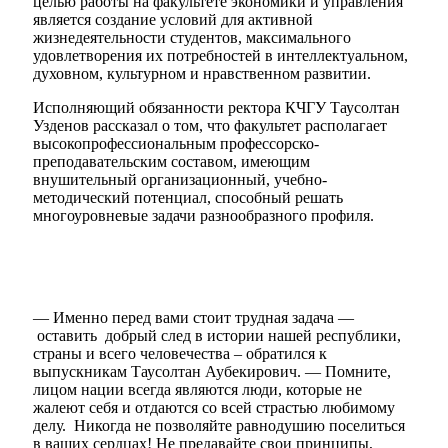
целью работы на факультете экономики и управления
является создание условий для активной
жизнедеятельности студентов, максимального
удовлетворения их потребностей в интеллектуальном,
духовном, культурном и нравственном развитии.
Исполняющий обязанности ректора КЧГУ Таусолтан
Узденов рассказал о том, что факультет располагает
высокопрофессиональным профессорско-
Мэр
преподавательским составом, имеющим
внушительный организационный, учебно-
методический потенциал, способный решать
многоуровневые задачи разнообразного профиля.
— Именно перед вами стоит трудная задача —
оставить добрый след в истории нашей республики,
страны и всего человечества – обратился к
выпускникам Таусолтан Аубекирович. — Помните,
лицом нации всегда являются люди, которые не
жалеют себя и отдаются со всей страстью любимому
делу. Никогда не позволяйте равнодушию поселиться
в ваших сердцах! Не предавайте свои принципы,