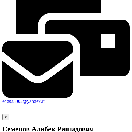
edds23002@yandex.ru
×
Семенов Алибек Рашидович