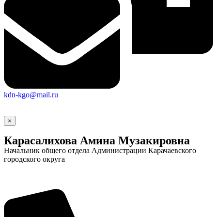
Городская Среда
kdn-kgo@mail.ru
×
Карасалихова Амина Музакировна
Начальник общего отдела Администрации Карачаевского
городского округа