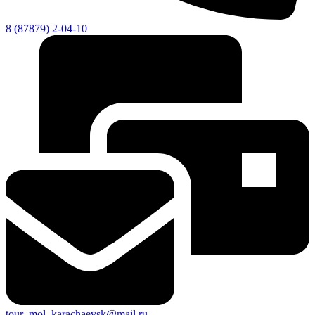
8 (87879) 2-04-10
tour_mol_karachaevsk@mail.ru