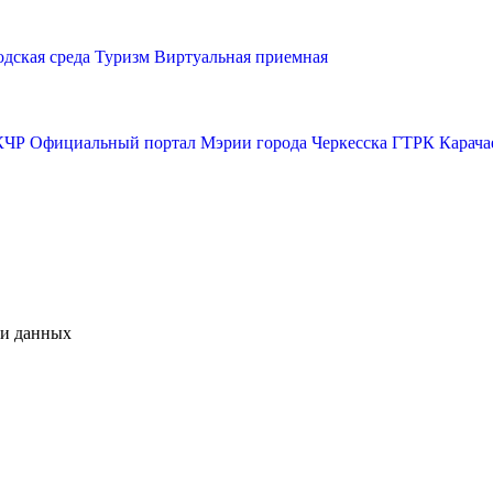
одская среда
Туризм
Виртуальная приемная
КЧР
Официальный портал Мэрии города Черкесска
ГТРК Карача
чи данных
А