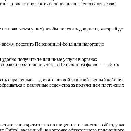
шины, а также проверить наличие неоплаченных штрафов;
е не появляться у них), чтобы получить документ, который до
шло время, посетить Пенсионный фонд или налоговую
 удобно получить те или иные услуги в органах
 справки о состоянии счёта в Пенсионном фонде — всё это
ивать справочные — достаточно войти в свой личный кабинет
ь обращаться в различные ведомства за получением платёжных
осетителя превратиться в полноценного «клиента» сайта, у вас
Счёта), указанный на карточке обязательного пенсионного