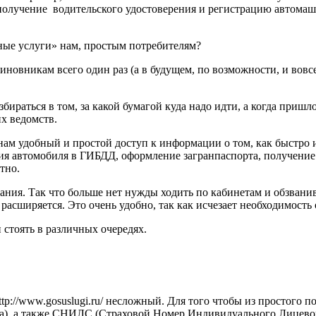
 получение водительского удостоверения и регистрацию автома
нные услуги» нам, простым потребителям?
чиновникам всего один раз (а в будущем, по возможности, и вовс
збираться в том, за какой бумагой куда надо идти, а когда при
их ведомств.
нам удобный и простой доступ к информации о том, как быстро и
ия автомобиля в ГИБДД, оформление загранпаспорта, получение
тно.
зания. Так что больше нет нужды ходить по кабинетам и обзван
 расширяется. Это очень удобно, так как исчезает необходимост
 стоять в различных очередях.
tp://www.gosuslugi.ru/ несложный. Для того чтобы из простого п
, а также СНИЛС (Страховой Номер Индивидуального Лицевого 