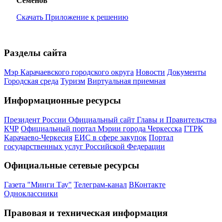
Семенов
Скачать Приложение к решению
Разделы сайта
Мэр Карачаевского городского округа
Новости
Документы
Городская среда
Туризм
Виртуальная приемная
Информационные ресурсы
Президент России
Официальный сайт Главы и Правительства
КЧР
Официальный портал Мэрии города Черкесска
ГТРК
Карачаево-Черкесия
ЕИС в сфере закупок
Портал
государственных услуг Российской Федерации
Официальные сетевые ресурсы
Газета "Минги Тау"
Телеграм-канал
ВКонтакте
Одноклассники
Правовая и техническая информация