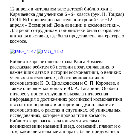
12 апреля в читальном зале детской библиотеки г.
Карачаевска для учеников 6 «б» класса (рук. Н. Тоцкая)
СОШ №1 прошел познавательно-игровой час «12
апреля – Всемирный День авиации и космонавтики».
Для ребят сотрудниками библиотеки была оформлена
книжная выставка, где была представлена литература о
космосе.
Библиотекарь читального зала Раиса Чомаева
рассказала ребятам об истории воздухоплавания, о
важнейших датах в истории космонавтики, о великих
ученых и космонавтах, об основоположниках
космонавтики К. Э. Циолковском и С. П. Королеве, а
также о первом космонавте Ю. А. Гагарине. Особый
интерес у присутствующих вызвала интересная
информация о достижениях российской космонавтики,
о «золотом периоде» в истории воздухоплавания и
космонавтики, о ракетах и спутниках, об уникальных
исследованиях, которые проводятся в космосе.
Библиотекарь рассказала юным читателям о
возникновении названий звезд, созвездий, планет и о
том, какие летательные аппараты были придуманы в