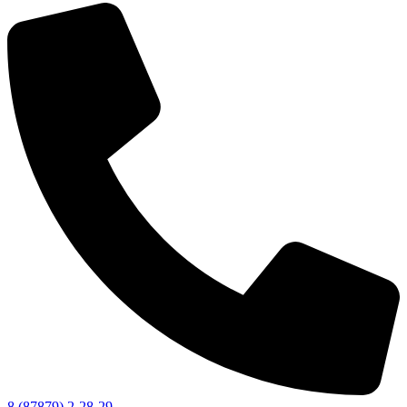
Новости
Документы
Контакты
Газета "Минги Тау"
Виртуальная
приемная
Культурный
код кластера
8 (87879) 2-28-29