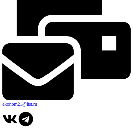
ekonom21@list.ru