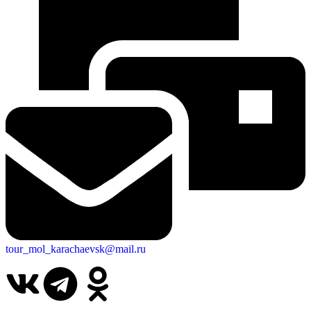
tour_mol_karachaevsk@mail.ru