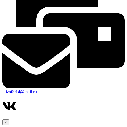
Uizo0914@mail.ru
Дума
×