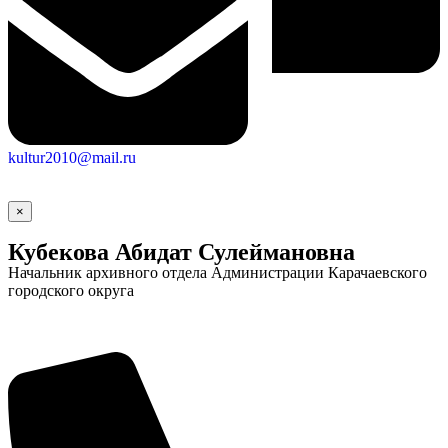
Новости
Документы
Контакты
Газета "Минги Тау"
Виртуальная
kultur2010@mail.ru
приемная
Культурный
код кластера
×
Кубекова Абидат Сулеймановна
Начальник архивного отдела Администрации Карачаевского
городского округа