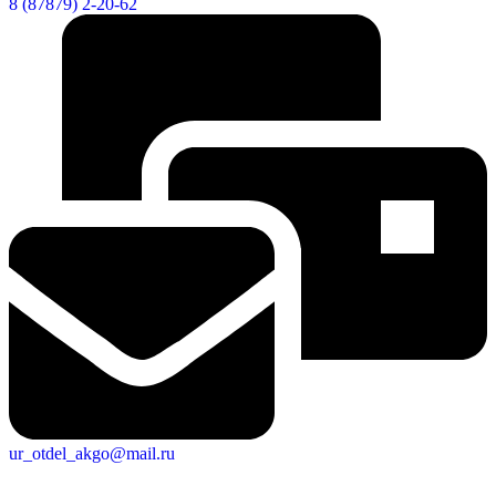
8 (87879) 2-20-62
ur_otdel_akgo@mail.ru