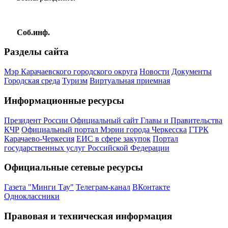
Соб.инф.
Разделы сайта
Мэр Карачаевского городского округа
Новости
Документы
Городская среда
Туризм
Виртуальная приемная
Информационные ресурсы
Президент России
Официальный сайт Главы и Правительства
КЧР
Официальный портал Мэрии города Черкесска
ГТРК
Карачаево-Черкесия
ЕИС в сфере закупок
Портал
государственных услуг Российской Федерации
Официальные сетевые ресурсы
Газета "Минги Тау"
Телеграм-канал
ВКонтакте
Одноклассники
Правовая и техническая информация