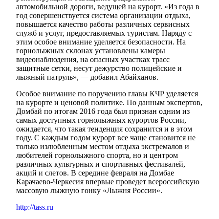
автомобильной дороги, ведущей на курорт. «Из года в
год совершенствуется система организации отдыха,
повышается качество работы различных сервисных
служб и услуг, предоставляемых туристам. Наряду с
этим особое внимание уделяется безопасности. На
горнолыжных склонах установлены камеры
видеонаблюдения, на опасных участках трасс
защитные сетки, несут дежурство полицейские и
лыжный патруль», — добавил Абайханов.
Особое внимание по поручению главы КЧР уделяется
на курорте и ценовой политике. По данным экспертов,
Домбай по итогам 2016 года был признан одним из
самых доступных горнолыжных курортов России,
ожидается, что такая тенденция сохранится и в этом
году. С каждым годом курорт все чаще становится не
только излюбленным местом отдыха экстремалов и
любителей горнолыжного спорта, но и центром
различных культурных и спортивных фестивалей,
акций и слетов. В середине февраля на Домбае
Карачаево-Черкесия впервые проведет всероссийскую
массовую лыжную гонку «Лыжня России».
http://tass.ru