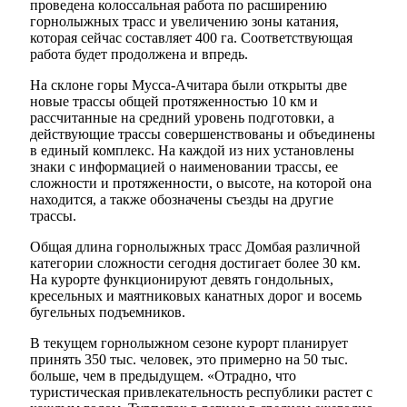
проведена колоссальная работа по расширению
горнолыжных трасс и увеличению зоны катания,
которая сейчас составляет 400 га. Соответствующая
работа будет продолжена и впредь.
На склоне горы Мусса-Ачитара были открыты две
новые трассы общей протяженностью 10 км и
рассчитанные на средний уровень подготовки, а
действующие трассы совершенствованы и объединены
в единый комплекс. На каждой из них установлены
знаки с информацией о наименовании трассы, ее
сложности и протяженности, о высоте, на которой она
находится, а также обозначены съезды на другие
трассы.
Общая длина горнолыжных трасс Домбая различной
категории сложности сегодня достигает более 30 км.
На курорте функционируют девять гондольных,
кресельных и маятниковых канатных дорог и восемь
Об округе
бугельных подъемников.
В текущем горнолыжном сезоне курорт планирует
принять 350 тыс. человек, это примерно на 50 тыс.
больше, чем в предыдущем. «Отрадно, что
туристическая привлекательность республики растет с