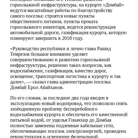
горнолыжной инфраструктуры, на курорте «Домбай»
ведутся масштабные работы по благоустройству
самого поселка: строятся новые пункты
общественного питания, пункты проката
горнолыжного инвентаря, ведется реконструкция
автомобильной дороги, газификация курорта, которую
планируют завершить в 2018 году.
«Руководство республики и лично глава Рашид
Темрезов большое внимание уделяет
совершенствованию и развитию горнолыжной
инфраструктуры, решению таких вопросов, как
водоснабжение, газификация, качество дорог,
освещение, транспортная логистика к курорту и так
далее», — сказал глава администрации поселка
Домбай Ерол Абайханов.
По его словам, за последние два года введен в
эксплуатацию новый водопровод, что позволило снять
злободневную проблему бесперебойного
водоснабжения курорта и обеспечить его качественной
Дума
питьевой водой, от ущелья Гоначхир до Домбая
полностью заменены подземные кабельные сети,
обеспечивающие поселок электроэнергией, проведена
реконструкция и освещение федеральной