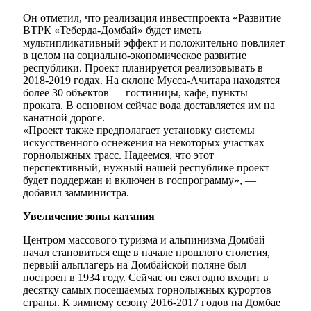
Он отметил, что реализация инвестпроекта «Развитие
ВТРК «Теберда-Домбай» будет иметь
мультипликативный эффект и положительно повлияет
в целом на социально-экономическое развитие
республики. Проект планируется реализовывать в
2018-2019 годах. На склоне Мусса-Ачитара находятся
Администрация
более 30 объектов — гостиницы, кафе, пункты
проката. В основном сейчас вода доставляется им на
канатной дороге.
«Проект также предполагает установку системы
искусственного оснежения на некоторых участках
горнолыжных трасс. Надеемся, что этот
перспективный, нужный нашей республике проект
будет поддержан и включен в госпрограмму», —
добавил замминистра.
Увеличение зоны катания
Центром массового туризма и альпинизма Домбай
начал становиться еще в начале прошлого столетия,
первый альплагерь на Домбайской поляне был
построен в 1934 году. Сейчас он ежегодно входит в
десятку самых посещаемых горнолыжных курортов
страны. К зимнему сезону 2016-2017 годов на Домбае