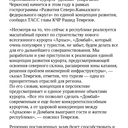
Черкесия) начнется в этом году в рамках
госпрограммы «Развития Северо-Кавказского
федерального округа» по единой концепции развития,
сообщил ТАСС глава КЧР Рашид Темрезов.
«Несмотря на то, что сейчас в республике реализуется
масштабный проект по строительству нового
всесезонного курорта «Архыз», «Домбай», который
очень популярен у туристов, не забыт, будем делать все
для его дальнейшего совершенствования. Мы
разработали и уже приступили к реализации единой
концепции развития курорта, предусматривающей
освоения северного склона, расширения зоны катания,
решения проблем инженерной инфраструктуры», —
сказал Темрезов, отметив, что туризм — одна из
приоритетных отраслей для региона.
По его словам, концепция в перспективе
предусматривает и единое управление объектами
курорта. «Все это позволит сделать «Домбай»
современным и еще более конкурентоспособным
курортом, а от здоровой конкуренции между
«Архызом» и Домбаем выиграют гости и жители
республики», — пояснил Темрезов.
Решению поставленных задач будет способствовать и