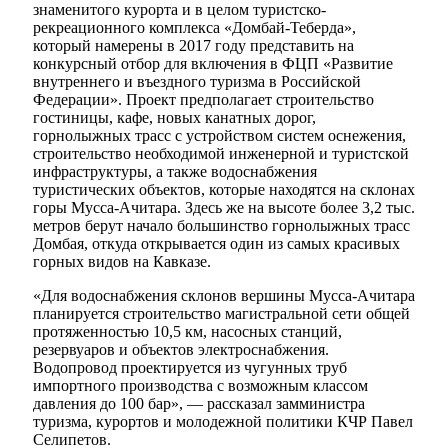
знаменитого курорта и в целом туристско-
рекреационного комплекса «Домбай-Теберда»,
который намерены в 2017 году представить на
конкурсный отбор для включения в ФЦП «Развитие
внутреннего и въездного туризма в Российской
Федерации». Проект предполагает строительство
гостиницы, кафе, новых канатных дорог,
горнолыжных трасс с устройством систем оснежения,
строительство необходимой инженерной и туристской
инфраструктуры, а также водоснабжения
туристических объектов, которые находятся на склонах
горы Мусса-Ачитара. Здесь же на высоте более 3,2 тыс.
метров берут начало большинство горнолыжных трасс
Домбая, откуда открывается один из самых красивых
горных видов на Кавказе.
«Для водоснабжения склонов вершины Мусса-Ачитара
Туризм
планируется строительство магистральной сети общей
протяженностью 10,5 км, насосных станций,
резервуаров и объектов электроснабжения.
Водопровод проектируется из чугунных труб
импортного производства с возможным классом
давления до 100 бар», — рассказал замминистра
туризма, курортов и молодежной политики КЧР Павел
Селипетов.