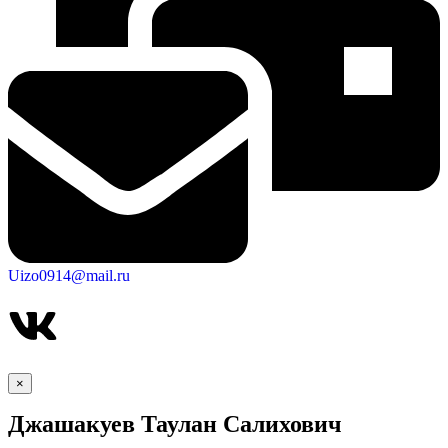
Uizo0914@mail.ru
×
Джашакуев Таулан Салихович