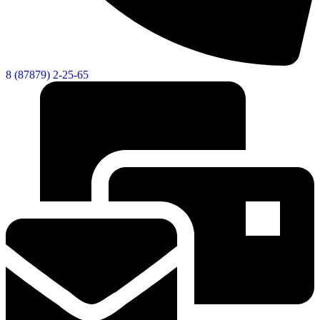
8 (87879) 2-25-65
Социальные
видеоролики
Веб
камера