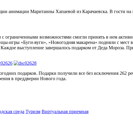
дии анимации Маританны Хапаевой из Карачаевска. В гости на 
и с ограниченными возможностями смогли принять в нем активно
анцы-игры «Буги-вуги», «Новогодняя макарена» подняли с мест 
 Каждое выступление завершалось подарком от Деда Мороза. При
годних подарков. Подарки получили все без исключения 262 ре
оения в преддверии Нового года.
одская среда
Туризм
Виртуальная приемная