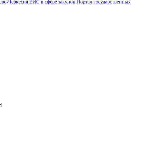
ево-Черкесия
ЕИС в сфере закупок
Портал государственных
у!