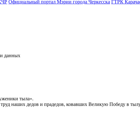
КЧР
Официальный портал Мэрии города Черкесска
ГТРК Карача
чи данных
уженики тыла».
й труд наших дедов и прадедов, ковавших Великую Победу в тыл