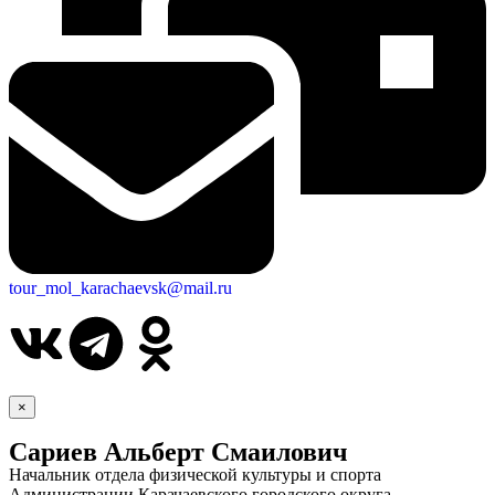
tour_mol_karachaevsk@mail.ru
×
Сариев Альберт Смаилович
Начальник отдела физической культуры и спорта
Администрации Карачаевского городского округа