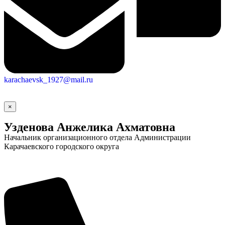
karachaevsk_1927@mail.ru
×
Узденова Анжелика Ахматовна
Начальник организационного отдела Администрации
Социальные
Карачаевского городского округа
видеоролики
Веб
камера