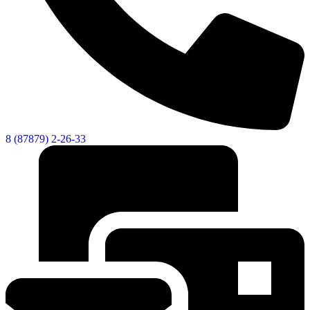
Новости
Документы
Контакты
Газета "Минги Тау"
Виртуальная
приемная
Культурный
код кластера
8 (87879) 2-26-33