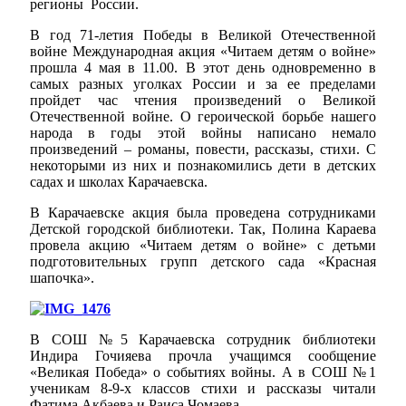
регионы России.
В год 71-летия Победы в Великой Отечественной
войне Международная акция «Читаем детям о войне»
прошла 4 мая в 11.00. В этот день одновременно в
самых разных уголках России и за ее пределами
пройдет час чтения произведений о Великой
Отечественной войне. О героической борьбе нашего
народа в годы этой войны написано немало
произведений – романы, повести, рассказы, стихи. С
некоторыми из них и познакомились дети в детских
садах и школах Карачаевска.
В Карачаевске акция была проведена сотрудниками
Детской городской библиотеки. Так, Полина Караева
провела акцию «Читаем детям о войне» с детьми
подготовительных групп детского сада «Красная
шапочка».
В СОШ №5 Карачаевска сотрудник библиотеки
Индира Гочияева прочла учащимся сообщение
«Великая Победа» о событиях войны. А в СОШ №1
ученикам 8-9-х классов стихи и рассказы читали
Фатима Акбаева и Раиса Чомаева.