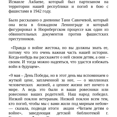
Исмаиле Акбаеве, который был партизаном на
территории нашей республики и погиб в бою с
фашистами в 1942 году.
Было рассказано о дневнике Тани Савичевой, который
она вела в блокадном Ленинграде и который
фигурировал в Нюрнбергском процессе как один из
обвинительных документов против фашистских
преступников.
«Правда о войне жестока, но вы должны знать ее,
потому что это очень важная часть нашей истории.
Когда-нибудь вы расскажете о ней своим детям, а они –
своим. И тогда можно надеяться, что удастся избежать
войн в будущем».
«9 мая – День Победы, но в этот день мы вспоминаем о
жуткой цене, заплаченной за нее, — о миллионах
человеческих жизней, а ценнее жизни нет ничего в
мире. А ведь это были и ваши ровесники или
ровесники ваших родителей. Наш народ победил.
Низкий поклон ветеранам. Низкий поклон всем тем,
кто погиб, чтобы мы с вами жили под мирным небом»
— сказала, подводя итоги акции «Читаем детям о
войне», заведующая детской библиотекой г.