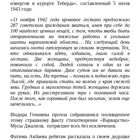
извергов в курорте Теберда», составленный 5 июля
1943 года:
«11 ноября 1942 года кровавое гестапо предложило
287 советским гражданам явиться, имея при себе до
100 наиболее ценных вещей, с тем, чтобы якобы быть
отправленными на тяжелые работы в угольные
шахты карачаевской области… На следующий день
началась охота гитлеровцев за своими жертвами. Тех,
кто отказывался идти, избивали, гнали силой в
гестапо. Две женщины, предчувствуя недоброе,
покончили с собой. Людей согнали в один из не
отапливаемых бараков. Двое суток им не давали ни
пить, ни есть. На третьи – погнали к подножию горы
Лысой, где приказали стать на колени у края свежей
ямы. Грудных и малолетних детей женщины держали
на руках. Их расстреливали три с половиной часа.
После того, как огромный ров был засыпан, земля еще
шевелилась…»
Индира Гочияева прочла собравшимся посвященное
этому страшному факту стихотворение «Варварство»
Мусы Джалиля, потрясшее всех без исключения.
Фатима Акбаева ребятам рассказала о своем дедушке