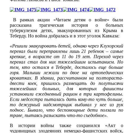
В рамках акции «Читаем детям о войне» были
рассказана трагическая история о больных
туберкулезом детях, эвакуированных из Крыма в
Теберду. Но война добралась и в этот уголок Кавказа:
«Решили эвакуировать детей, однако через Клухорский
перевал были переправлены лишь 21 ребенок – самые
крепкие, в возрасте от 11 до 19 лет. Переход через
перевал стал для них тяжелейшим испытанием. Но
тем, кто остался в Теберде, досталось еще больше
горя. Малыши лежали по двое на ортопедических
кроватках. В здании, рассчитанном на полтораста-
двести коек, пришлось размещать до полутысячи
тяжелейших больных, для которых фашисты
установили ежедневный рацион в три картофелины.
Если медсестра пыталась дать кому-то чуть больше,
то дежурный надсмотрщик выбивал у нее из рук
поднос. Бывало, что беспомощные дети ползали по
траве, пытаясь разыскать что-то съедобное».
В истории войны также сохранился «Акт о
чудовищных злодеяниях немецко-фашистских войск,