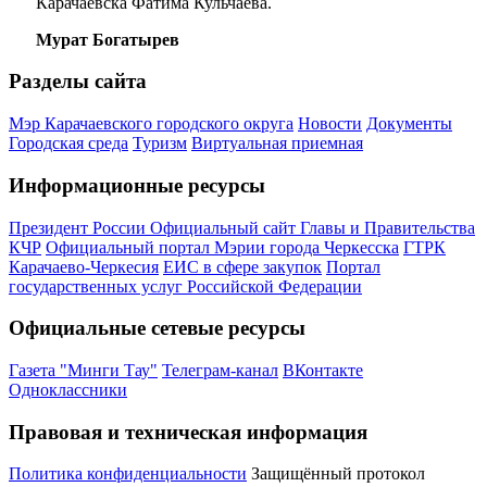
Карачаевска Фатима Кульчаева.
Мурат Богатырев
Разделы сайта
Мэр Карачаевского городского округа
Новости
Документы
Городская среда
Туризм
Виртуальная приемная
Информационные ресурсы
Президент России
Официальный сайт Главы и Правительства
КЧР
Официальный портал Мэрии города Черкесска
ГТРК
Карачаево-Черкесия
ЕИС в сфере закупок
Портал
государственных услуг Российской Федерации
Официальные сетевые ресурсы
Газета "Минги Тау"
Телеграм-канал
ВКонтакте
Одноклассники
Правовая и техническая информация
Политика конфиденциальности
Защищённый протокол