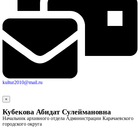
kultur2010@mail.ru
Социальные
×
видеоролики
Веб
камера
Кубекова Абидат Сулеймановна
Начальник архивного отдела Администрации Карачаевского
городского округа