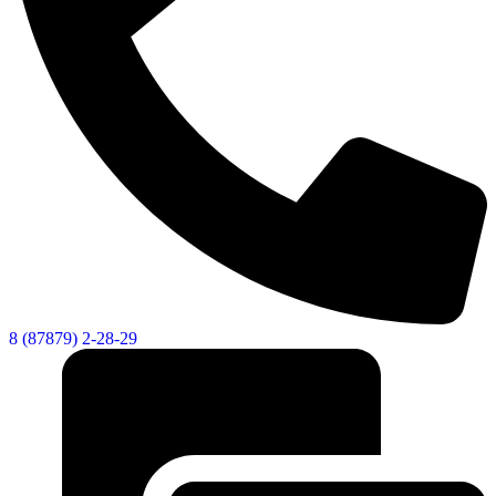
Новости
Документы
Контакты
Газета "Минги Тау"
Виртуальная
приемная
Культурный
код кластера
8 (87879) 2-28-29