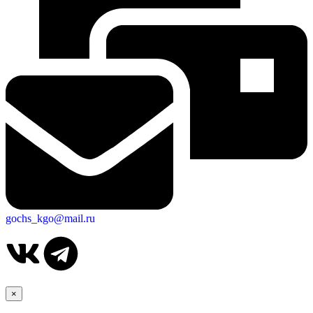
gochs_kgo@mail.ru
×