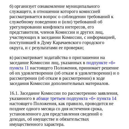
б) организует ознакомление муниципального
Новости
Документ
служащего, в отношении которого комиссией
"Минги Тау"
рассматривается вопрос о соблюдении требований к
служебному поведению и (или) требований об
Виртуальная
урегулировании конфликта интересов, его
представителя, членов Комиссии и других лиц,
приемная
Культурный
участвующих в заседании Комиссии, с информацией,
код кластера
поступившей в Думу Карачаевского городского
округа, и с результатами ее проверки;
в) рассматривает ходатайства о приглашении на
заседание Комиссии лиц, указанных в
подпункте «б»
пункта 11
настоящего Положения, принимает решение
об их удовлетворении (об отказе в удовлетворении) и о
рассмотрении (об отказе в рассмотрении) в ходе
заседания Комиссии дополнительных материалов.
16.1. Заседание Комиссии по рассмотрению заявления,
указанного в
абзаце третьем подпункта «б» пункта 14
настоящего Положения, как правило, проводится не
позднее одного месяца со дня истечения срока,
установленного для представления сведений о
доходах, об имуществе и обязательствах
имущественного характера.