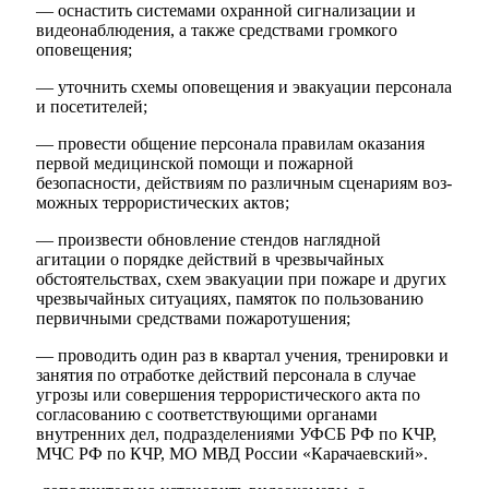
— оснастить системами охранной сигнализации и
видеонаблюдения, а также средствами громкого
оповещения;
— уточнить схемы оповещения и эвакуации персонала
и посетителей;
— провести общение персонала правилам оказания
первой медицинской помощи и пожарной
безопасности, действиям по различным сценариям воз­
можных террористических актов;
— произвести обновление стендов наглядной
агитации о порядке действий в чрезвычайных
обстоятельствах, схем эвакуации при пожаре и других
чрезвы­чайных ситуациях, памяток по пользованию
первичными средствами пожаро­тушения;
— проводить один раз в квартал учения, тренировки и
занятия по отра­ботке действий персонала в случае
угрозы или совершения террористического акта по
согласованию с соответствующими органами
внутренних дел, подраз­делениями УФСБ РФ по КЧР,
КСП КГО
МЧС РФ по КЧР, МО МВД России «Карача­евский».