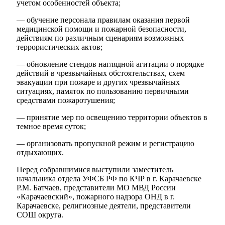
учетом особенностей объекта;
— обучение персонала правилам оказания первой
медицинской помощи и пожарной безопасности,
действиям по различным сценариям возможных
террористических актов;
— обновление стендов наглядной агитации о порядке
действий в чрезвычайных обстоятельствах, схем
эвакуации при пожаре и других чрезвычайных
ситуациях, памяток по пользованию первичными
средствами пожаротушения;
— принятие мер по освещению территории объектов в
темное время суток;
— организовать пропускной режим и регистрацию
отдыхающих.
Перед собравшимися выступили заместитель
Об округе
начальника отдела УФСБ РФ по КЧР в г. Карачаевске
Р.М. Батчаев, представители МО МВД России
«Карачаевский», пожарного надзора ОНД в г.
Карачаевске, религиозные деятели, представители
СОШ округа.