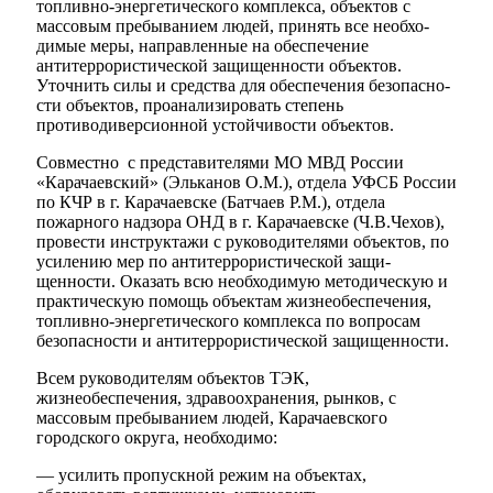
топливно-энергетического комплекса, объектов с
массовым пребыванием людей, принять все необхо­
димые меры, направленные на обеспечение
антитеррористической защи­щенности объектов.
Уточнить силы и средства для обеспечения безопасно­
сти объектов, проанализировать степень
противодиверсионной устойчиво­сти объектов.
Совместно с представителями МО МВД России
«Карачаевский» (Эльканов О.М.), отдела УФСБ России
по КЧР в г. Карачаевске (Батчаев P.M.), отдела
пожарного надзора ОНД в г. Карачаевске (Ч.В.Чехов),
провести инструктажи с руководителями объектов, по
усилению мер по антитеррористической защи­
щенности. Оказать всю необходимую методическую и
практическую помощь объектам жизнеобеспечения,
топливно-энергетического комплекса по вопросам
безопасности и антитеррористической защищенности.
Всем руководителям объектов ТЭК,
жизнеобеспечения, здравоохранения, рынков, с
Дума
массовым пребыванием людей, Карачаевского
городского округа, необходимо:
— усилить пропускной режим на объектах,