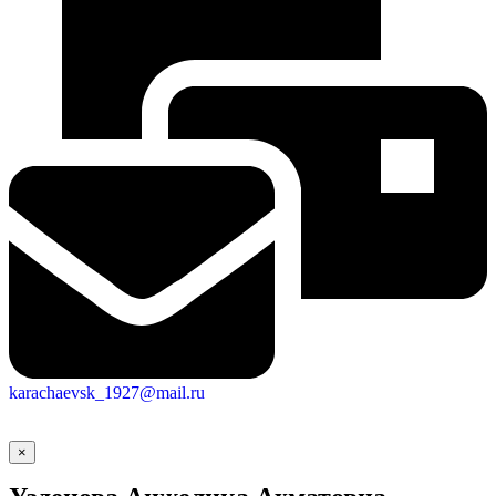
karachaevsk_1927@mail.ru
×