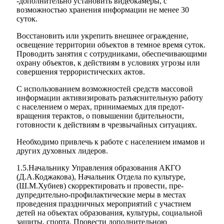
-дополнительно установить видеокамеры, с
возможностью хранения инфор­мации не менее 30
суток.
Восстановить или укрепить внешнее ограждение,
освещение территории объ­ектов в темное время суток.
Проводить занятия с сотрудниками, обеспечиваю­щими
охрану объектов, к действиям в условиях угрозы или
совершения терро­ристических актов.
С использованием возможностей средств массовой
информации активизиро­вать разъяснительную работу
с населением о мерах, принимаемых для предот­
вращения терактов, о повышении бдительности,
готовности к действиям в чрезвычайных ситуациях.
Необходимо привлечь к работе с населением имамов и
других духовных лидеров.
1.5.Начальнику Управления образования АКГО
(Д.А.Коджакова), Началь­ник Отдела по культуре,
(Ш.М.Хубиев) скорректировать и провести, пре­
дупредительно-профилактические меры в местах
проведения праздничных мероприятий с участием
детей на объектах образования, культуры, социаль­ной
защиты, спорта. Провести дополнительною