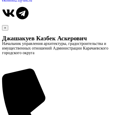
ekonom21@list.ru
Новости
Документы
Контакты
Газета "Минги Тау"
×
Виртуальная
Джашакуев Казбек Аскерович
Начальник управления архитектуры, градостроительства и
приемная
Культурный
имущественных отношений Администрации Карачаевского
код кластера
городского округа