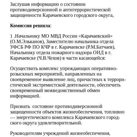
Заслушав информацию о состоянии
противодиверсионной и антитеррористической
защищенности Карачаевского городского округа,
Комиссия решила
:
1 .Начальнику МО МВД России «Карачаевский»
(О.М.Эльканов), Заместите­лю начальника отдела
УФСБ РФ ПО КЧР в г. Карачаевске (Р.М.Батчаев),
Начальнику отдела пожарного надзора ОНД в г.
Карачаевске (Ч.В.Чехов) в ча­сти касающейся:
Осуществить комплекс упреждающих оперативно-
розыскных мероприя­тий, направленных на
своевременное выявление лиц, причастных к террори­
стической экстремистской деятельности, обеспечить
своевременный межве­домственный обмен
информацией.
Признать состояние противодиверсионной
защищенности объектов жиз­необеспечения, топливно
— энергетического комплекса Карачаевского город­
ского округа удовлетворительной.
Руководителям учреждений жизнеобеспечения,