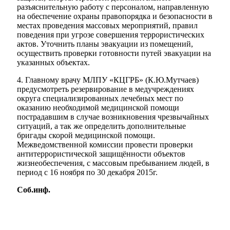
разъяснительную работу с персоналом, направленную
на обеспечение охраны правопорядка и безопас­ности в
местах проведения массовых мероприятий, правил
поведения при угрозе совершения террористических
актов. Уточнить планы эвакуации из помещений,
осуществить проверки готовности путей эвакуации на
указан­ных объектах.
4. Главному врачу МЛПУ «КЦГРБ» (К.Ю.Мутчаев)
предусмотреть резерви­рование в медучреждениях
округа специализированных лечебных мест по
оказанию необходимой медицинской помощи
пострадавшим в случае воз­никновения чрезвычайных
ситуаций, а так же определить дополнительные
бригады скорой медицинской помощи.
Межведомственной комиссии провести проверки
антитеррористической защищённости объектов
жизнеобеспечения, с массовым пребыванием лю­дей, в
период с 16 ноября по 30 декабря 2015г.
Соб.инф.
Экономика