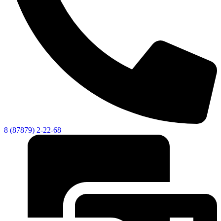
8 (87879) 2-22-68
Социальные
видеоролики
Веб
камера