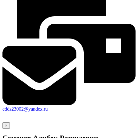
edds23002@yandex.ru
×
Семенов Алибек Рашидович