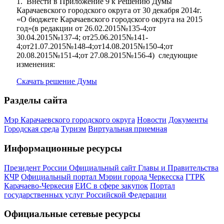
1. Внести в Приложение 9 к Решению Думы
Карачаевского городского округа от 30 декабря 2014г.
«О бюджете Карачаевского городского округа на 2015
год»(в редакции от 26.02.2015№135-4;от
30.04.2015№137-4; от25.06.2015№141-
4;от21.07.2015№148-4;от14.08.2015№150-4;от
20.08.2015№151-4;от 27.08.2015№156-4) следующие
изменения:
Скачать решение Думы
Разделы сайта
Мэр Карачаевского городского округа
Новости
Документы
Городская среда
Туризм
Виртуальная приемная
Информационные ресурсы
Президент России
Официальный сайт Главы и Правительства
КЧР
Официальный портал Мэрии города Черкесска
ГТРК
Карачаево-Черкесия
ЕИС в сфере закупок
Портал
государственных услуг Российской Федерации
Официальные сетевые ресурсы