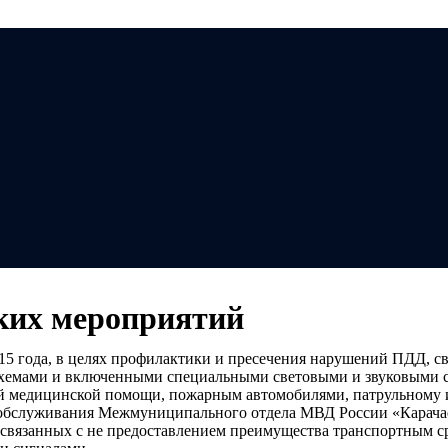
Мэ
ких мероприятий
015 года, в целях профилактики и пресечения нарушений ПДД, 
хемами и включенными специальными световыми и звуковыми си
й медицинской помощи, пожарным автомобилями, патрульному 
рии обслуживания Межмуниципального отдела МВД России «Карач
связанных с не предоставлением преимущества транспортным 