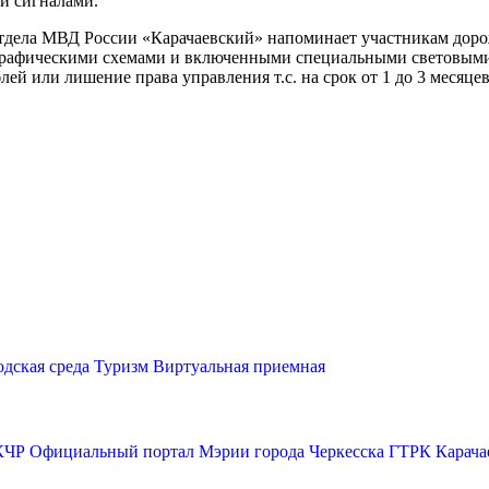
и сигналами.
ела МВД России «Карачаевский» напоминает участникам дорож
рафическими схемами и включенными специальными световыми 
ей или лишение права управления т.с. на срок от 1 до 3 месяцев
одская среда
Туризм
Виртуальная приемная
КЧР
Официальный портал Мэрии города Черкесска
ГТРК Карача