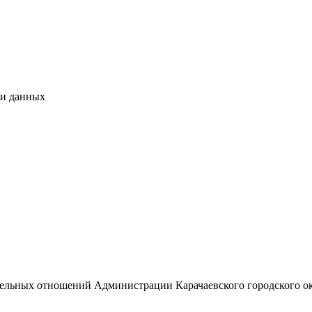
чи данных
М
емельных отношений Администрации Карачаевского городского о